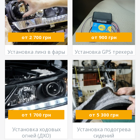
от 2 700 грн
от 900 грн
Установка линз в фары
Установка GPS трекера
от 1 700 грн
от 5 300 грн
Установка ходовых
Установка подогрева
огней (ДХО)
сидений