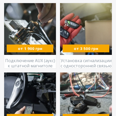
от 1 900 грн
от 3 500 грн
Подключение AUX (аукс)
Установка сигнализации
к штатной магнитоле
с односторонней связью