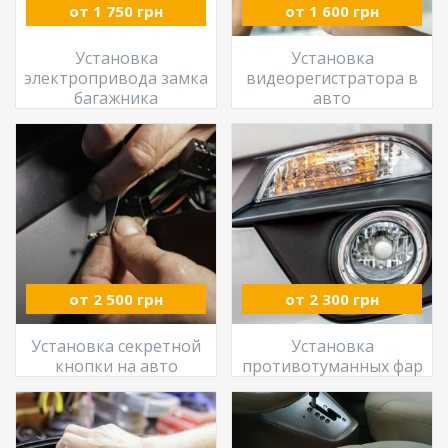
от 1 750 грн
от 1 600 грн
Установка
Установка
электропривода замка
видеорегистратора в
багажника
авто
от 2 500 грн
от 2 300 грн
Установка секретной
Установка
кнопки на авто
противотуманных фар