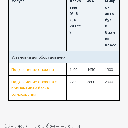
Услуга
Легко
4x4
Микр
вые
о-
(A, B,
авто
C, D
бусы
класс
и
)
бизн
ес-
класс
Установка допоборудования
Подключение фаркопа
1400
1450
1500
Подключение фаркопа с
2700
2800
2900
применением блока
согласования
Фаркоп: особенности,