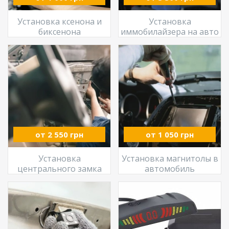
Установка ксенона и
Установка
биксенона
иммобилайзера на авто
от 2 550 грн
от 1 050 грн
Установка
Установка магнитолы в
центрального замка
автомобиль