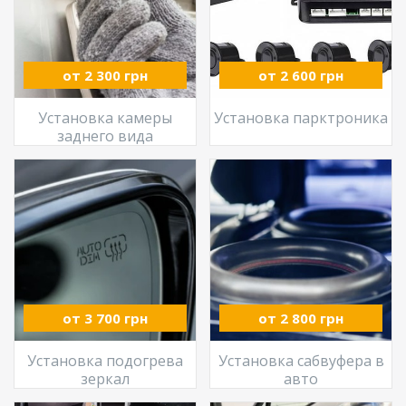
от 2 300 грн
от 2 600 грн
Установка камеры
Установка парктроника
заднего вида
от 3 700 грн
от 2 800 грн
Установка подогрева
Установка сабвуфера в
зеркал
авто