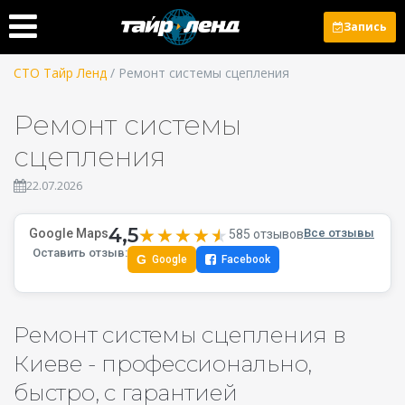
Запись
СТО Тайр Ленд
/ Ремонт системы сцепления
Ремонт системы
сцепления
22.07.2026
4,5
★★★★★
★★★★★
Google Maps
Все отзывы
585 отзывов
Оставить отзыв:
G
Google
Facebook
Ремонт системы сцепления в
Киеве - профессионально,
быстро, с гарантией