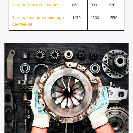
Замена троса сцепления
860
890
920
Замена главного цилиндра
1450
1500
1550
сцепления