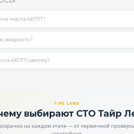
мены масла АКПП?
ю жидкость?
асла АКПП самому?
TIRE LAND
чему выбирают СТО Тайр Л
розрачно на каждом этапе — от первичной проверк
автомобиля.