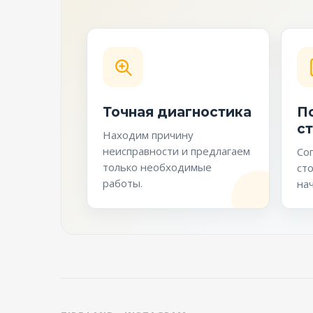
Точная диагностика
П
с
Находим причину
неисправности и предлагаем
Со
только необходимые
ст
работы.
нач