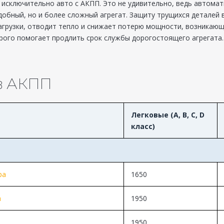
исключительно авто с АКПП. Это не удивительно, ведь автома
удобный, но и более сложный агрегат. Защиту трущихся деталей
агрузки, отводит тепло и снижает потерю мощности, возникающ
рого помогает продлить срок службы дорогостоящего агрегата.
 в АКПП
Легковые (A, B, C, D
класс)
ра
1650
а
1950
1950