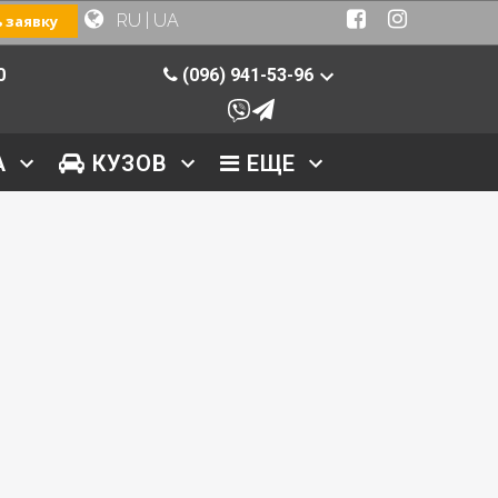
RU
|
UA
 заявку
0
(096) 941-53-96
А
КУЗОВ
ЕЩЕ