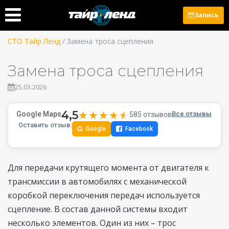
Запись
СТО Тайр Ленд
/ Замена троса сцепления
Замена троса сцепления
25.03.2026
4,5
★★★★★
★★★★★
Google Maps
Все отзывы
585 отзывов
Оставить отзыв:
G
Google
Facebook
Для передачи крутящего момента от двигателя к
трансмиссии в автомобилях с механической
коробкой переключения передач используется
сцепление. В состав данной системы входит
несколько элементов. Один из них – трос