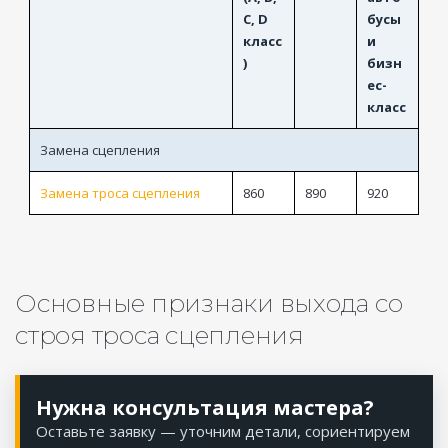
C, D
бусы
класс
и
)
бизн
ес-
класс
Замена сцепления
Замена троса сцепления
860
890
920
Основные признаки выхода со
строя троса сцепления
Нужна консультация мастера?
Оставьте заявку — уточним детали, сориентируем