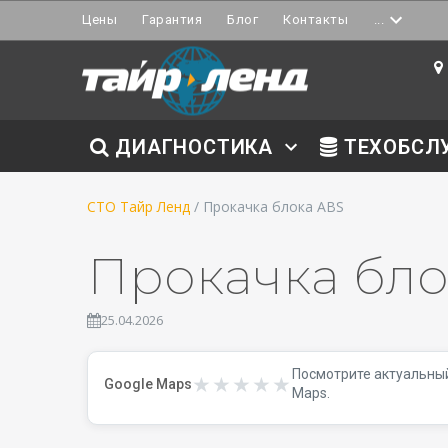
Цены
Гарантия
Блог
Контакты
...
ДИАГНОСТИКА
ТЕХОБСЛ
СТО Тайр Ленд
/ Прокачка блока ABS
Прокачка бло
25.04.2026
Посмотрите актуальный
★★★★★
★★★★★
Google Maps
Maps.