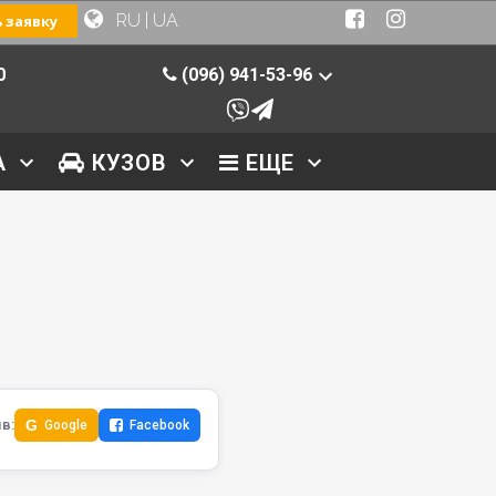
RU
|
UA
 заявку
0
(096) 941-53-96
А
КУЗОВ
ЕЩЕ
в:
G
Google
Facebook