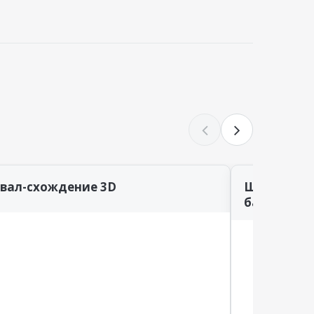
звал-схождение 3D
Шиномонт
балансиро