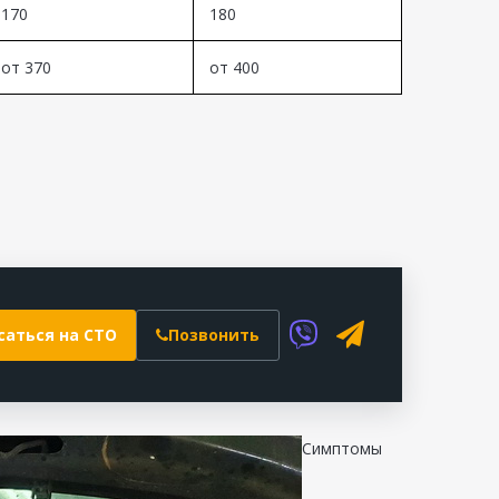
170
180
от 370
от 400
саться на СТО
Позвонить
Симптомы