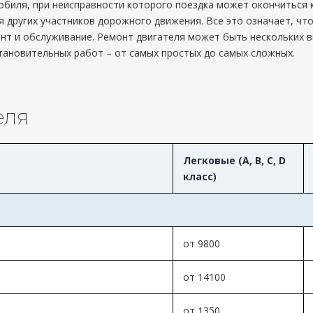
мобиля, при неисправности которого поездка может окончиться 
ля других участников дорожного движения. Все это означает, чт
т и обслуживание. Ремонт двигателя может быть нескольких ви
тановительных работ – от самых простых до самых сложных.
еля
Легковые (A, B, C, D
класс)
от 9800
от 14100
от 1350