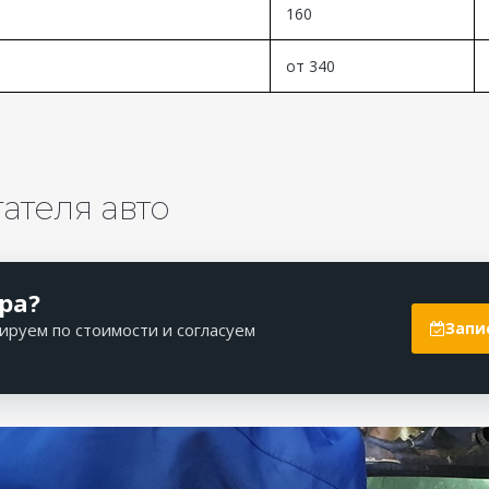
160
от 340
ателя авто
ра?
Запи
ируем по стоимости и согласуем