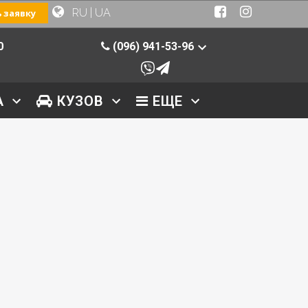
RU
|
UA
 заявку
0
(096) 941-53-96
А
КУЗОВ
ЕЩЕ