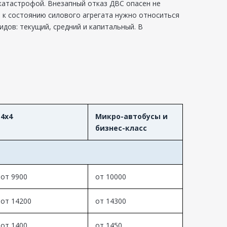
катастрофой. Внезапный отказ ДВС опасен не
о к состоянию силового агрегата нужно относиться
дов: текущий, средний и капитальный. В
4x4
Микро-автобусы и
бизнес-класс
от 9900
от 10000
от 14200
от 14300
от 1400
от 1450