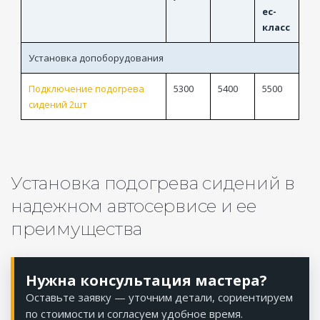
ес-
класс
Установка допоборудования
Подключение подогрева
5300
5400
5500
сидений 2шт
Установка подогрева сидений в
надежном автосервисе и ее
преимущества
Нужна консультация мастера?
Оставьте заявку — уточним детали, сориентируем
по стоимости и согласуем удобное время.