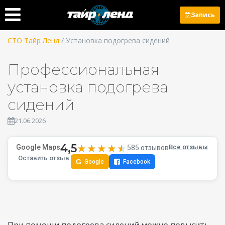
Запись
СТО Тайр Ленд
/ Установка подогрева сидений
Профессиональная
установка подогрева
сидений
21.06.2026
4,5
★★★★★
★★★★★
Google Maps
Все отзывы
585 отзывов
Оставить отзыв:
G
Google
Facebook