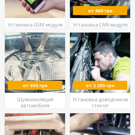
от 900 грн
Установка GSM модуля
Установка CAN модуля
от 650 грн
от 2 200 грн
Шумоизоляция
Установка доводчиков
автомобиля
стекол