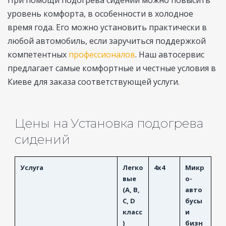
При помощи подогрева сидений можно повысить
уровень комфорта, в особенности в холодное
время года. Его можно установить практически в
любой автомобиль, если заручиться поддержкой
компетентных
профессионалов
. Наш автосервис
предлагает самые комфортные и честные условия в
Киеве для заказа соответствующей услуги.
Цены на Установка подогрева
сидений
Услуга
Легко
4x4
Микр
вые
о-
(A, B,
авто
C, D
бусы
класс
и
)
бизн