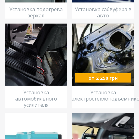
Установка подогрева
Установка сабвуфера в
зеркал
авто
от 2 250 грн
Установка
Установка
автомобильного
электростеклоподъемник
усилителя