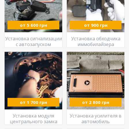
от 5 600 грн
от 900 грн
Установка сигнализации
Установка обходчика
с автозапуском
иммобилайзера
от 1 700 грн
от 2 800 грн
Установка модуля
Установка усилителя в
центрального замка
автомобиль