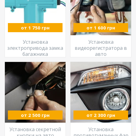
от 1 750 грн
от 1 600 грн
Установка
Установка
электропривода замка
видеорегистратора в
багажника
авто
от 2 500 грн
от 2 300 грн
Установка секретной
Установка
кнопки на авто
противотуманных фар