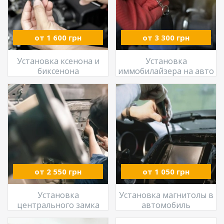
от 1 600 грн
от 3 300 грн
Установка ксенона и
Установка
биксенона
иммобилайзера на авто
от 2 550 грн
от 1 050 грн
Установка
Установка магнитолы в
центрального замка
автомобиль