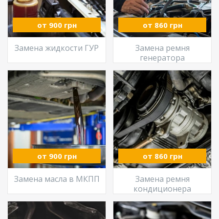
от 900 грн
от 860 грн
Замена жидкости ГУР
Замена ремня
генератора
от 900 грн
от 860 грн
Замена масла в МКПП
Замена ремня
кондиционера