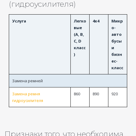
(гидроусилителя)
Услуга
Легко
4x4
Микр
вые
о-
(A, B,
авто
C, D
бусы
класс
и
)
бизн
ес-
класс
Замена ремней
Замена ремня
860
890
920
гидроусилителя
Признаки того, что необходима