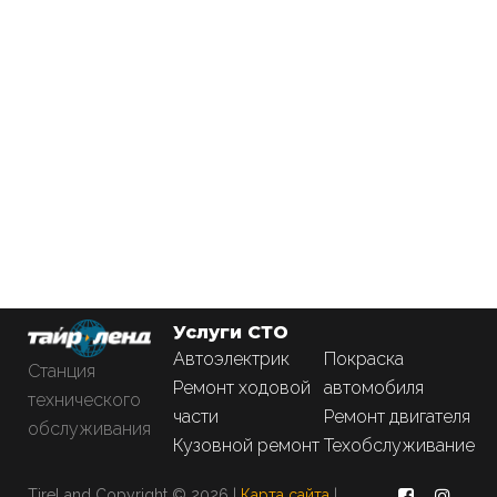
Услуги СТО
Автоэлектрик
Покраска
Станция
Ремонт ходовой
автомобиля
технического
части
Ремонт двигателя
обслуживания
Кузовной ремонт
Техобслуживание
TireLand Copyright © 2026 |
Карта сайта
|