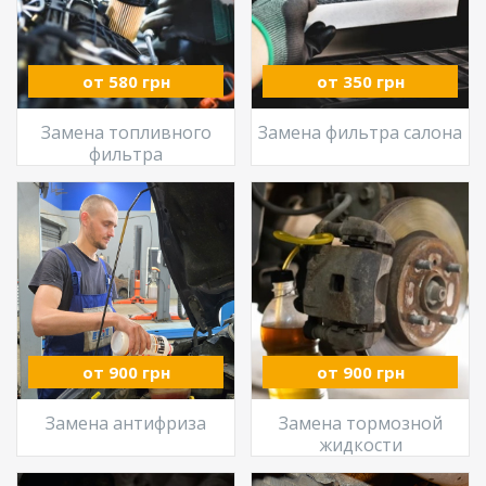
от 580 грн
от 350 грн
Замена топливного
Замена фильтра салона
фильтра
от 900 грн
от 900 грн
Замена антифриза
Замена тормозной
жидкости