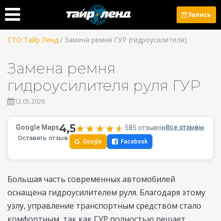
Запись
СТО Тайр Ленд
/ Замена ремня ГУР (гидроусилителя)
Замена ремня
гидроусилителя руля ГУР
12.05.2026
4,5
★★★★★
★★★★★
Google Maps
Все отзывы
585 отзывов
Оставить отзыв:
G
Google
Facebook
Большая часть современных автомобилей
оснащена гидроусилителем руля. Благодаря этому
узлу, управление транспортным средством стало
комфортным, так как ГУР полностью решает