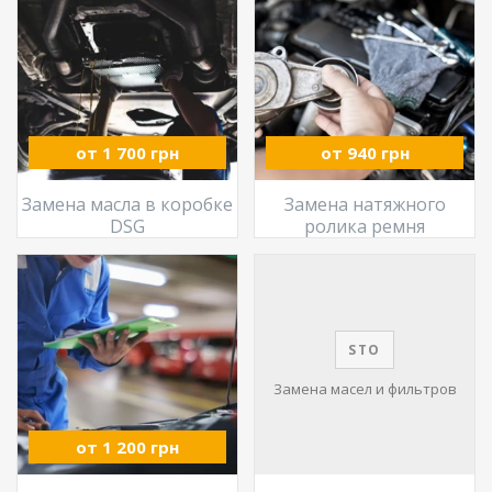
от 1 700 грн
от 940 грн
Замена масла в коробке
Замена натяжного
DSG
ролика ремня
STO
Замена масел и фильтров
от 1 200 грн