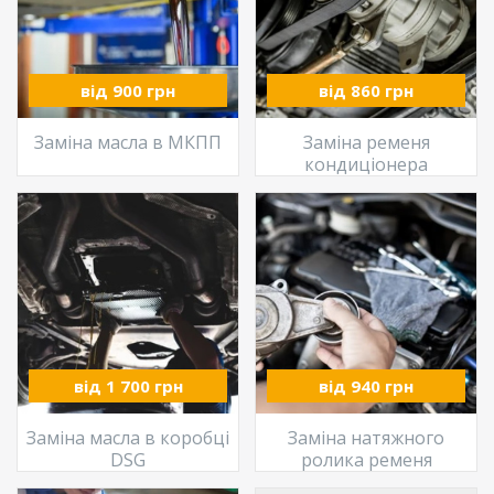
від 900 грн
від 860 грн
Заміна масла в МКПП
Заміна ременя
кондиціонера
від 1 700 грн
від 940 грн
Заміна масла в коробці
Заміна натяжного
DSG
ролика ременя