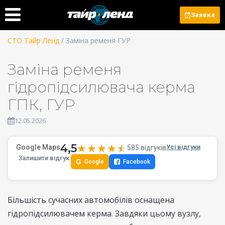
Заявка
СТО Тайр Ленд
/ Заміна ременя ГУР
Заміна ременя
гідропідсилювача керма
ГПК, ГУР
12.05.2026
4,5
★★★★★
★★★★★
Google Maps
Усі відгуки
585 відгуків
Залишити відгук:
G
Google
Facebook
Більшість сучасних автомобілів оснащена
гідропідсилювачем керма. Завдяки цьому вузлу,