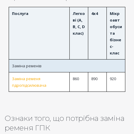
Послуга
Легко
4x4
Мікр
ві (A,
оавт
B, C, D
обуси
клас)
та
бізне
с-
клас
Заміна ременів
Заміна ременя
860
890
920
гідропідсилювача
Ознаки того, що потрібна заміна
ременя ГПК