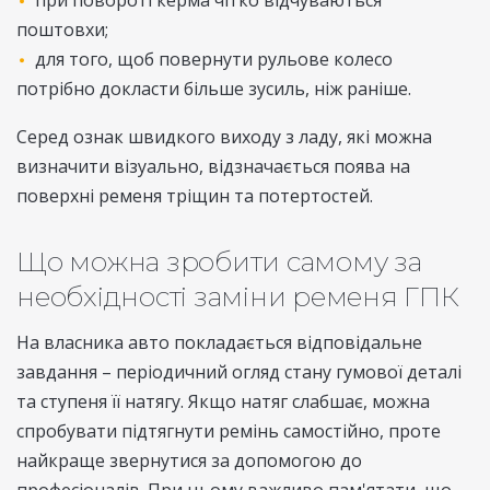
поштовхи;
для того, щоб повернути рульове колесо
потрібно докласти більше зусиль, ніж раніше.
Серед ознак швидкого виходу з ладу, які можна
визначити візуально, відзначається поява на
поверхні ременя тріщин та потертостей.
Що можна зробити самому за
необхідності заміни ременя ГПК
На власника авто покладається відповідальне
завдання – періодичний огляд стану гумової деталі
та ступеня її натягу. Якщо натяг слабшає, можна
спробувати підтягнути ремінь самостійно, проте
найкраще звернутися за допомогою до
професіоналів. При цьому важливо пам'ятати, що