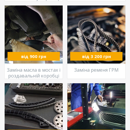
від 900 грн
від 3 200 грн
Заміна масла в мостах і
Заміна ременя ГРМ
роздавальній коробці