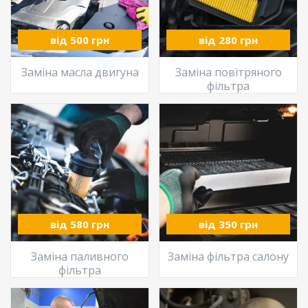
від 500 грн
від 280 грн
Заміна масла двигуна
Заміна повітряного
фільтра
від 580 грн
від 350 грн
Заміна паливного
Заміна фільтра салону
фільтра