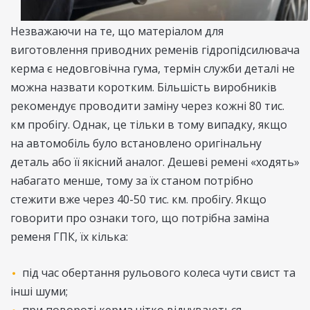
Незважаючи на те, що матеріалом для
виготовлення приводних ременів гідропідсилювача
керма є недовговічна гума, термін служби деталі не
можна назвати коротким. Більшість виробників
рекомендує проводити заміну через кожні 80 тис.
км пробігу. Однак, це тільки в тому випадку, якщо
на автомобіль було встановлено оригінальну
деталь або її якісний аналог. Дешеві ремені «ходять»
набагато менше, тому за їх станом потрібно
стежити вже через 40-50 тис. км. пробігу. Якщо
говорити про ознаки того, що потрібна заміна
ременя ГПК, їх кілька:
під час обертання рульового колеса чути свист та
інші шуми;
при повороті керма чітко відчуваються