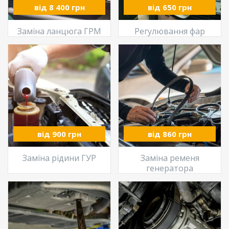
від 8 400 грн
від 650 грн
Заміна ланцюга ГРМ
Регулювання фар
від 900 грн
від 860 грн
Заміна рідини ГУР
Заміна ременя
генератора