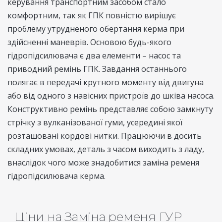
керування транспортним засобом стало
комфортним, так як ГПК повністю вирішує
проблему утрудненого обертання керма при
здійсненні маневрів. Основою будь-якого
гідропідсилювача є два елементи – насос та
приводний ремінь ГПК. Завдання останнього
полягає в передачі крутного моменту від двигуна
або від одного з навісних пристроїв до шківа насоса.
Конструктивно ремінь представляє собою замкнуту
стрічку з вулканізованої гуми, усередині якої
розташовані кордові нитки. Працюючи в досить
складних умовах, деталь з часом виходить з ладу,
внаслідок чого може знадобитися заміна ременя
гідропідсилювача керма.
Ціни на Заміна ременя ГУР