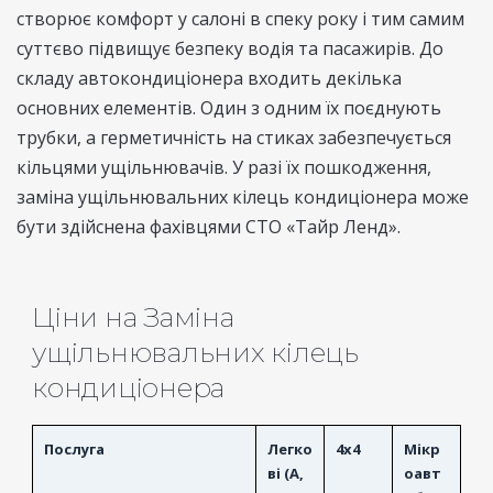
створює комфорт у салоні в спеку року і тим самим
суттєво підвищує безпеку водія та пасажирів. До
складу автокондиціонера входить декілька
основних елементів. Один з одним їх поєднують
трубки, а герметичність на стиках забезпечується
кільцями ущільнювачів. У разі їх пошкодження,
заміна ущільнювальних кілець кондиціонера може
бути здійснена фахівцями СТО «Тайр Ленд».
Ціни на Заміна
ущільнювальних кілець
кондиціонера
Послуга
Легко
4x4
Мікр
ві (A,
оавт