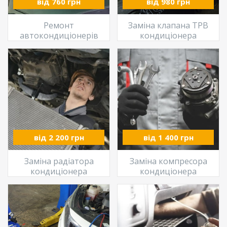
від 760 грн
від 980 грн
Ремонт
Заміна клапана ТРВ
автокондиціонерів
кондиціонера
від 2 200 грн
від 1 400 грн
Заміна радіатора
Заміна компресора
кондиціонера
кондиціонера