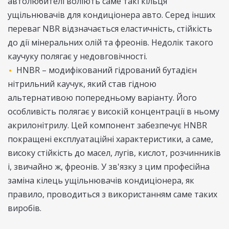
автолюбителі воліють саме такі кільця
ущільнювачів для кондиціонера авто. Серед інших
переваг NBR відзначається еластичність, стійкість
до дії мінеральних олій та фреонів. Недолік такого
каучуку полягає у недовговічності.
HNBR – модифікований гідрований бутадієн
нітрильний каучук, який став гідною
альтернативою попередньому варіанту. Його
особливість полягає у високій концентрації в ньому
акрилонітрилу. Цей компонент забезпечує HNBR
покращені експлуатаційні характеристики, а саме,
високу стійкість до масел, лугів, кислот, розчинників
і, звичайно ж, фреонів. У зв'язку з цим професійна
заміна кілець ущільнювачів кондиціонера, як
правило, проводиться з використанням саме таких
виробів.