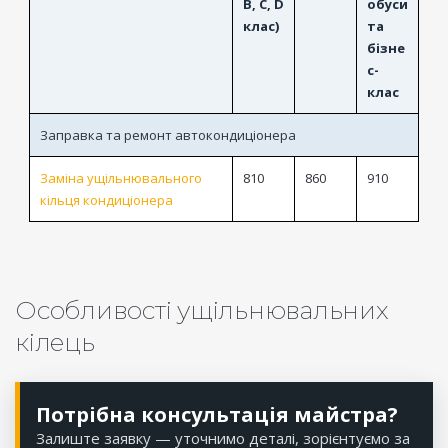
B, C, D
обуси
клас)
та
бізне
с-
клас
Заправка та ремонт автокондиціонера
Заміна ущільнювального
810
860
910
кільця кондиціонера
Особливості ущільнювальних
кілець
Потрібна консультація майстра?
Залиште заявку — уточнимо деталі, зорієнтуємо за