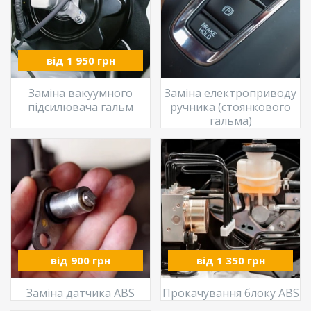
від 1 950 грн
Заміна вакуумного
Заміна електроприводу
підсилювача гальм
ручника (стоянкового
гальма)
від 900 грн
від 1 350 грн
Заміна датчика ABS
Прокачування блоку ABS