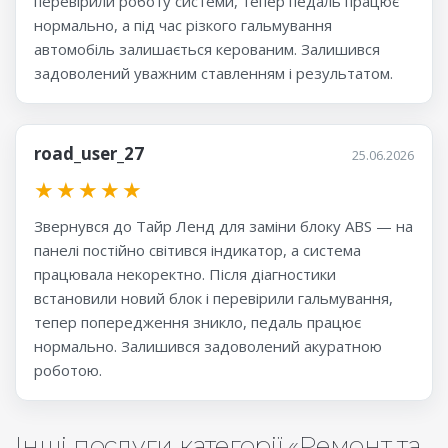
перевірили роботу системи, тепер педаль працює
нормально, а під час різкого гальмування
автомобіль залишається керованим. Залишився
задоволений уважним ставленням і результатом.
road_user_27
25.06.2026
★
★
★
★
★
Звернувся до Тайр Ленд для заміни блоку ABS — на
панелі постійно світився індикатор, а система
працювала некоректно. Після діагностики
встановили новий блок і перевірили гальмування,
тепер попередження зникло, педаль працює
нормально. Залишився задоволений акуратною
роботою.
Інші послуги категорії «Ремонт та