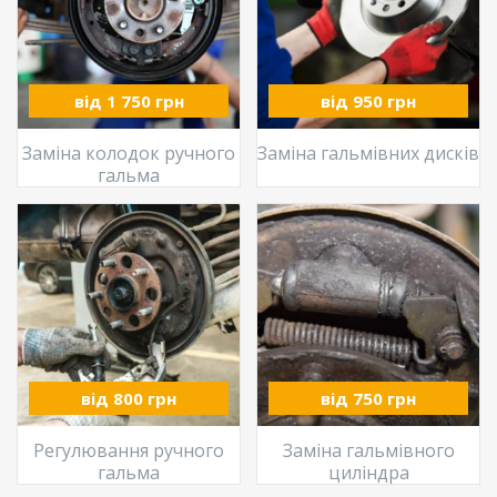
від 1 750 грн
від 950 грн
Заміна колодок ручного
Заміна гальмівних дисків
гальма
від 800 грн
від 750 грн
Регулювання ручного
Заміна гальмівного
гальма
циліндра