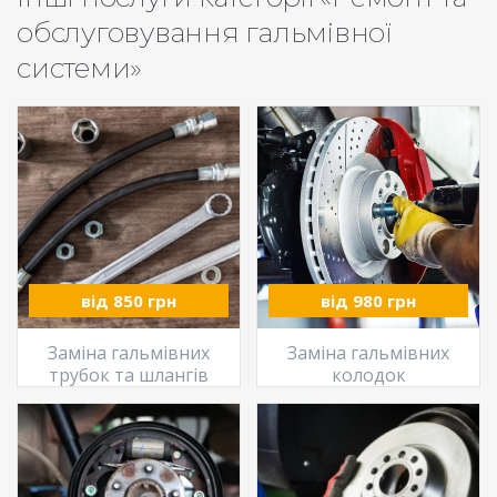
обслуговування гальмівної
системи»
від 850 грн
від 980 грн
Заміна гальмівних
Заміна гальмівних
трубок та шлангів
колодок