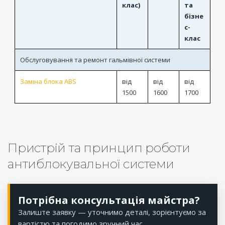
клас)
та
бізне
с-
клас
Обслуговування та ремонт гальмівної системи
Заміна блока ABS
від
від
від
1500
1600
1700
Пристрій та принцип роботи
антиблокувальної системи
Потрібна консультація майстра?
Залиште заявку — уточнимо деталі, зорієнтуємо за
вартістю та погодимо зручний час.