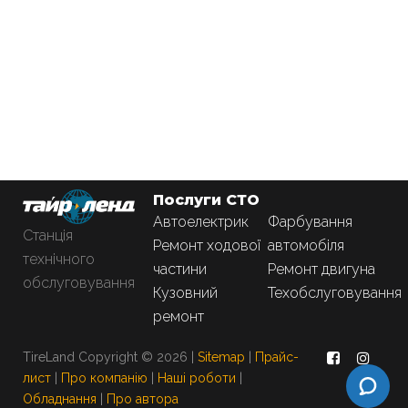
Послуги СТО
Автоелектрик
Фарбування
Станція
Ремонт ходової
автомобіля
технічного
частини
Ремонт двигуна
обслуговування
Кузовний
Техобслуговування
ремонт
TireLand Copyright © 2026 |
Sitemap
|
Прайс-
лист
|
Про компанію
|
Наші роботи
|
Обладнання
|
Про автора