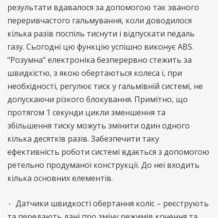
результати вдавалося за допомогою так званого
переривчастого гальмування, коли доводилося
кілька разів поспіль тиснути і відпускати педаль
газу. Сьогодні цю функцію успішно виконує ABS.
"Розумна" електроніка безперервно стежить за
швидкістю, з якою обертаються колеса і, при
необхідності, регулює тиск у гальмівній системі, не
допускаючи різкого блокування. Примітно, що
протягом 1 секунди цикли зменшення та
збільшення тиску можуть змінити один одного
кілька десятків разів. Забезпечити таку
ефективність роботи системі вдається з допомогою
ретельно продуманої конструкції. До неї входить
кілька основних елементів.
Датчики швидкості обертання коліс – реєструють
та передають дані про зміну режимів кочення та