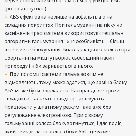
керування кожним колесом та має функцію EBD
(розподіл зусиль).
ABS ефективна не лише на асфальті, а й на
складних покриттях. При гальмуванні на піску чи
засніженій трасі система використовує спеціальні
алгоритми гальмування. Їхня особливість – більш
інтенсивне блокування. Внаслідок цього колесо при
обертанні на місці утворює своєрідний насип
попереду і ніби заривається в нього.
При поломці системи гальма зовсім не
відмовляють, тому може здатися, що заміна блоку
ABS може бути відкладена. Насправді все трохи
складніше. Гальма справді продовжують
працювати у штатному режимі, але вже без
регулювання електронікою. При різкому
гальмуванні колеса блокуватимуться, і для водія,
який звик до контролю з боку АБС, це може