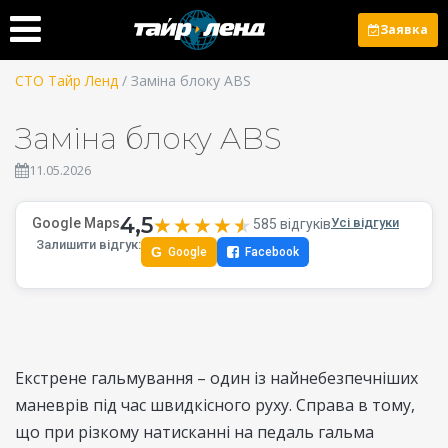
Заявка
СТО Тайр Ленд
/ Заміна блоку ABS
Заміна блоку ABS
11.05.2026
4,5
★★★★★
★★★★★
Google Maps
Усі відгуки
585 відгуків
Залишити відгук:
G
Google
Facebook
Екстрене гальмування – один із найнебезпечніших
маневрів під час швидкісного руху. Справа в тому,
що при різкому натисканні на педаль гальма