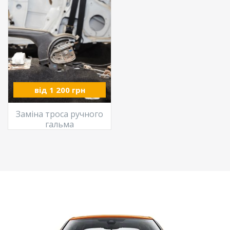
від 1 200 грн
Заміна троса ручного
гальма