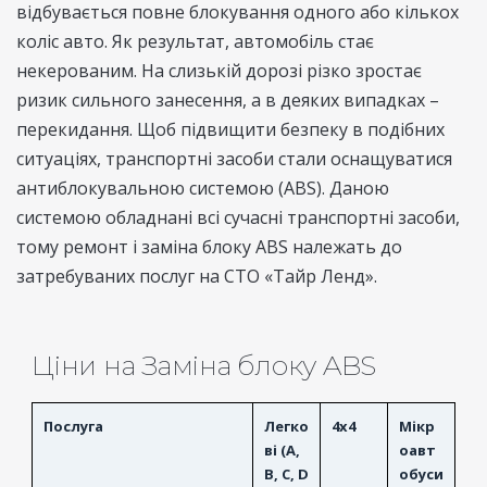
відбувається повне блокування одного або кількох
коліс авто. Як результат, автомобіль стає
некерованим. На слизькій дорозі різко зростає
ризик сильного занесення, а в деяких випадках –
перекидання. Щоб підвищити безпеку в подібних
ситуаціях, транспортні засоби стали оснащуватися
антиблокувальною системою (ABS). Даною
системою обладнані всі сучасні транспортні засоби,
тому ремонт і заміна блоку ABS належать до
затребуваних послуг на СТО «Тайр Ленд».
Ціни на Заміна блоку ABS
Послуга
Легко
4x4
Мікр
ві (A,
оавт
B, C, D
обуси