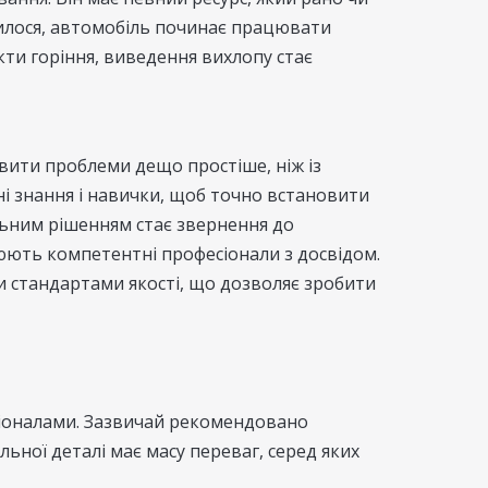
илося, автомобіль починає працювати
ти горіння, виведення вихлопу стає
вити проблеми дещо простіше, ніж із
ні знання і навички, щоб точно встановити
льним рішенням стає звернення до
цюють компетентні професіонали з досвідом.
и стандартами якості, що дозволяє зробити
сіоналами. Зазвичай рекомендовано
ьної деталі має масу переваг, серед яких