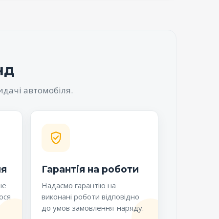
нд
идачі автомобіля.
ня
Гарантія на роботи
не
Надаємо гарантію на
ося
виконані роботи відповідно
до умов замовлення-наряду.