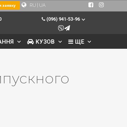
RU
|
UA
 заявку
0
(096) 941-53-96
АННЯ
КУЗОВ
ЩЕ
ипускного