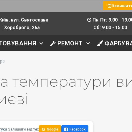
Залишити
Київ, вул. Святослава
Пн-Пт: 9.00 - 19.0
Хороброго, 26а
Сб: 9.00 - 15.00
ГОВУВАННЯ
РЕМОНТ
ФАРБУВ
ора
ка температури в
иєві
гуки
Залишити відгук:
G
Google
Facebook