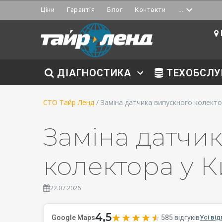
Ціни
Гарантія
Блог
Контакти
...
ДІАГНОСТИКА
ТЕХОБСЛУ
СТО Тайр Ленд
/ Заміна датчика випускного колект
Заміна датчи
колектора у К
22.07.2026
4,5
★★★★★
★★★★★
585 відгуків
Google Maps
Усі від