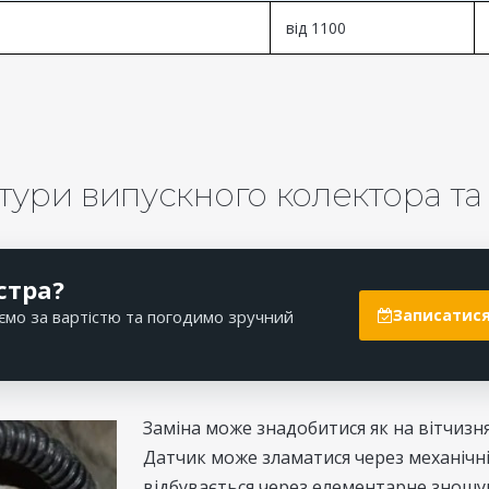
від 1100
ури випускного колектора та ї
стра?
Записатися
ємо за вартістю та погодимо зручний
Заміна може знадобитися як на вітчизня
Датчик може зламатися через механічн
відбувається через елементарне зношув