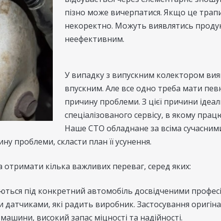
пізно може вичерпатися. Якщо це трап
некоректно. Можуть виявлятись продук
неефективним.
У випадку з випускним колектором вия
впускним. Але все одно треба мати пев
причину проблеми. З цієї причини ідеа
спеціалізованого сервісу, в якому пра
Наше СТО обладнане за всіма сучасним
ну проблеми, скласти план її усунення.
 отримати кілька важливих переваг, серед яких:
аються під конкретний автомобіль досвідченими профе
и датчиками, які радить виробник. Застосування оригінал
машини, високий запас міцності та надійності.