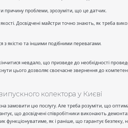
ти причину проблеми, зрозуміти, що це датчик.
кості. Досвідчені майстри точно знають, як треба викон
ся з якістю та іншими подібними перевагами.
інчитися невдало, що призведе до необхідності проведен
нути цього дозволяє своєчасне звернення до компетентн
випускного колектора у Києві
на замовити цю послугу. Але треба розуміти, що оптимал
антує, що досвідчені співробітники виконають демонтаж,
ик функціонуватиме, як і раніше, що гарантує безпеку, н