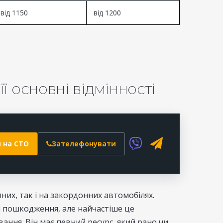
від 1150
від 1200
ї основні відмінності
 на СТО
Зателефонувати
них, так і на закордонних автомобілях.
і пошкодження, але найчастіше це
ання. Він має певний ресурс, який рано чи