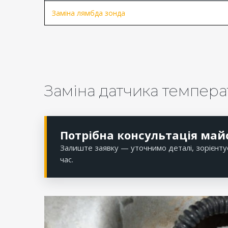
Заміна лямбда зонда
Заміна датчика температ
Потрібна консультація май
Залиште заявку — уточнимо деталі, зорієнту
час.