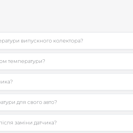
ератури випускного колектора?
ком температури?
чика?
атури для свого авто?
після заміни датчика?