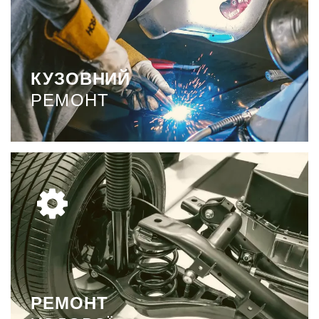
Кузовні роботи можуть бути різними, але
призначення у них одне - всі вони покликані
повернути кузову цілісність і презентабельний
вигляд.
КУЗОВНИЙ
РЕМОНТ
ДЕТАЛЬНІШЕ
РЕМОНТ
ХОДОВОЇ
Складна система, яка відповідає за стійкість та
комфорт водіння – ходова частина автомобіля – це
цілий комплекс взаємопов'язаних елементів.
РЕМОНТ
ДЕТАЛЬНІШЕ