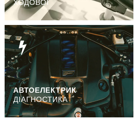
ХОДОВОЇ
АВТОЕЛЕКТРИК
ДІАГНОСТИКА
Усі неодноразово стикалися із ситуацією, коли
потрібний ремонт електрики чи проводки. При
виявленні незначної несправності потрібно негайно
звернутися до автоелектрика.
АВТОЕЛЕКТРИК
ДІАГНОСТИКА
ДЕТАЛЬНІШЕ