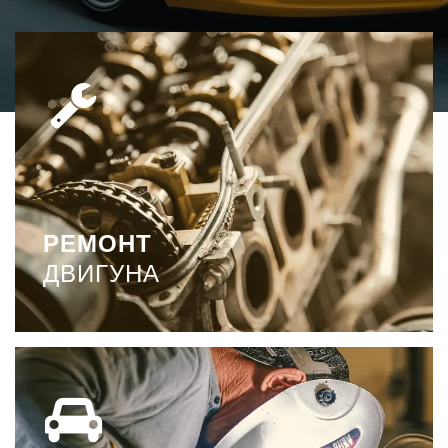
РЕМОНТ
ДВИГУНА
Двигун – це серце будь-якого авто. І, за аналогією з
людським організмом, при неполадках із серцем
страждає весь організм.
РЕМОНТ
ДЕТАЛЬНІШЕ
ДВИГУНА
КУЗОВНИЙ
РЕМОНТ