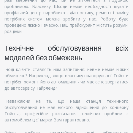
разі звернення до нас, Ви не зіткнетеся з подібною
проблемою. Власнику Шкоди немає необхідності шукати
профільний центр виробника - діагностику, ремонт і заміну
потрібних систем можна зробити у нас. Роботу буде
проведено якісно і вчасно. Наш прейскурант містить розумні
розцінки.
Технічне обслуговування всіх
моделей без обмежень
Іноді клієнти ставлять нам запитання: невже немає ніяких
обмежень? Наприклад, якщо власнику праворульної Тойоти
потрібен ремонт його автомашини - чи має сенс звертатися
до автосервісу Тайрленд?
Незважаючи на те, що наша станція технічного
обслуговування не має ніякого відношення до концерну
Тойота, професійне розв'язання технічних проблем з
автомобілем цієї марки Вам гарантовано.
Якісна робота автомайстра іноді обертається