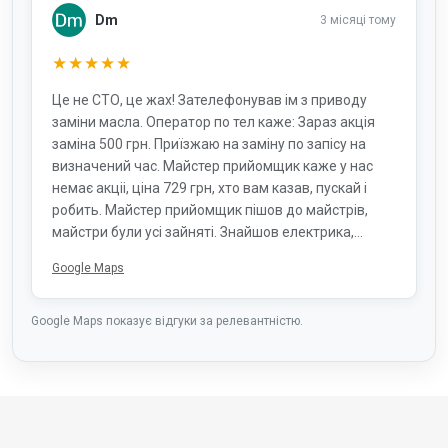
Dm
3 місяці тому
★★★★★
Це не СТО, це жах! Зателефонував ім з приводу
заміни масла. Оператор по тел каже: Зараз акція
заміна 500 грн. Приїзжаю на заміну по запісу на
визначений час. Майстер прийомщик каже у нас
немає акціі, ціна 729 грн, хто вам казав, пускай і
робить. Майстер прийомщик пішов до майстрів,
майстри були усі зайняті. Знайшов електрика,
запитав його, чи може він поміняти масло. Той дав
Google Maps
згоду. Горе електрик не підіймаючи машину, через
верх відкрутив масляний фільтр (хоча це робиться
знизу набагато простійше) я йому сказав про це. !!!
Google Maps показує відгуки за релевантністю.
Він примудрився спочатку поміняти масляний
фільтр на новий. Масло з фільтра текло на захист
двигуна. Потім підняв на підйомнику машину, зняв
захист двигуна і злив масло. Повторюю.!Масло
зливав вже з новим масляним фільтром! Ще