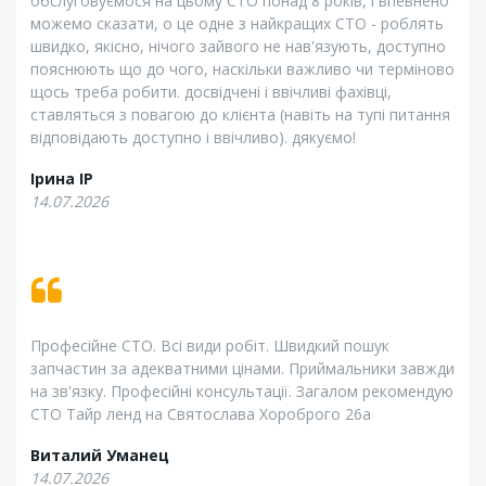
обслуговуємося на цьому СТО понад 8 років, і впевнено
можемо сказати, о це одне з найкращих СТО - роблять
швидко, якісно, нічого зайвого не нав'язують, доступно
пояснюють що до чого, наскільки важливо чи терміново
щось треба робити. досвідчені і ввічливі фахівці,
ставляться з повагою до клієнта (навіть на тупі питання
відповідають доступно і ввічливо). дякуємо!
Ірина ІР
14.07.2026
Професійне СТО. Всі види робіт. Швидкий пошук
запчастин за адекватними цінами. Приймальники завжди
на зв'язку. Професійні консультації. Загалом рекомендую
СТО Тайр ленд на Святослава Хороброго 26а
Виталий Уманец
14.07.2026