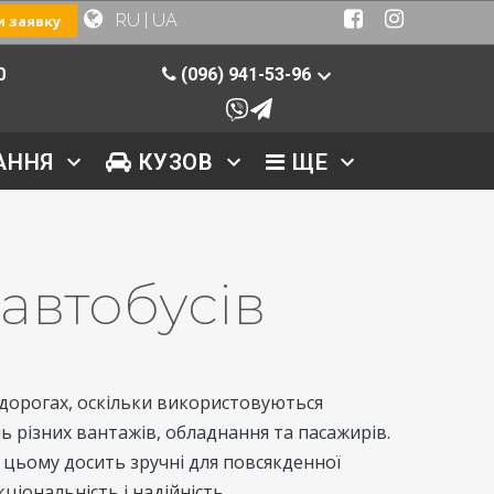
RU
|
UA
 заявку
0
(096) 941-53-96
АННЯ
КУЗОВ
ЩЕ
автобусів
дорогах, оскільки використовуються
 різних вантажів, обладнання та пасажирів.
 цьому досить зручні для повсякденної
кціональність і надійність.