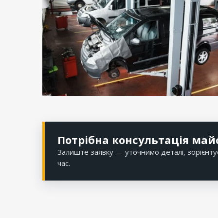
Потрібна консультація май
Залиште заявку — уточнимо деталі, зорієнту
час.