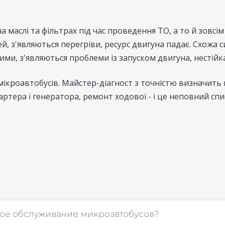
 маслі та фільтрах під час проведення ТО, а то й зовс
, з'являються перегріви, ресурс двигуна падає. Схожа с
и, з'являються проблеми із запуском двигуна, нестійка
мікроавтобусів. Майстер-діагност з точністю визначить
артера і генератора, ремонт ходової - і це неповний сп
кое обслуживание микроавтобусов?