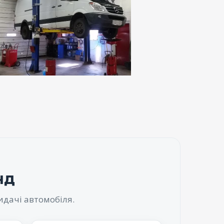
нд
идачі автомобіля.