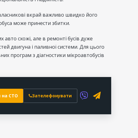
овласникові вкрай важливо швидко його
обуса може принести збитки.
х авто схожі, але в ремонті бусів дуже
ей двигуна і паливної системи. Для цього
ьних програм з діагностики мікроавтобусів
 на СТО
Зателефонувати