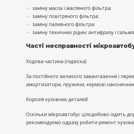
заміну масла і масляного фільтра;
заміну повітряного фільтра;
заміну паливного фільтра;
заміну технічних рідин: антифризу і гальмі
Часті несправності мікроавтоб
Ходова частина (підвіска)
За постійного великого завантаження і пере
амортизатори, пружини, кермові наконечники
Корозія кузовних деталей
Оскільки мікроавтобус цілодобово їздить дор
рекомендуємо одразу робити ремонт кузова і