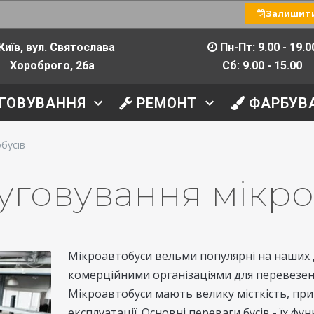
Залишити
Київ, вул. Святослава
Пн-Пт: 9.00 - 19.0
Хороброго, 26а
Сб: 9.00 - 15.00
ГОВУВАННЯ
РЕМОНТ
ФАРБУВ
бусів
уговування мікро
Мікроавтобуси вельми популярні на наших 
комерційними організаціями для перевезень
Мікроавтобуси мають велику місткість, при
експлуатації. Основні переваги бусів - їх фун