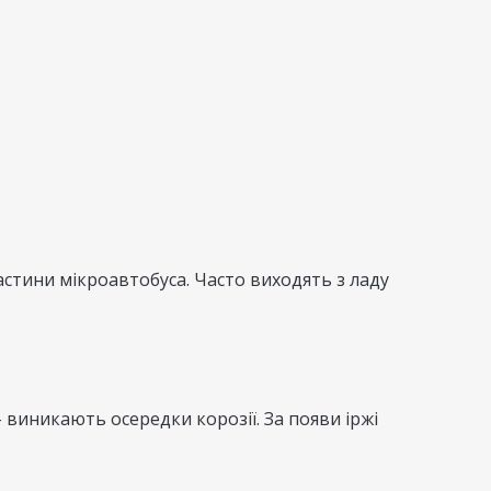
стини мікроавтобуса. Часто виходять з ладу
 виникають осередки корозії. За появи іржі