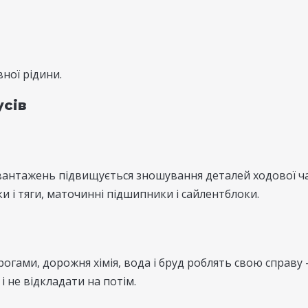
вної рідини.
усів
вантажень підвищується зношування деталей ходової ча
 і тяги, маточинні підшипники і сайлентблоки.
огами, дорожня хімія, вода і бруд роблять свою справу -
 не відкладати на потім.