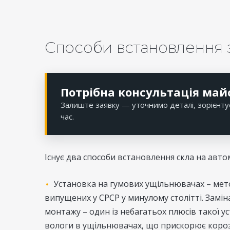
Способи встановлення 
Потрібна консультація май
Залиште заявку — уточнимо деталі, зорієнту
час.
Існує два способи встановлення скла на автом
Установка на гумових ущільнювачах – мето
випущених у СРСР у минулому столітті. Замі
монтажу – один із небагатьох плюсів такої ус
вологи в ущільнювачах, що прискорює корозію