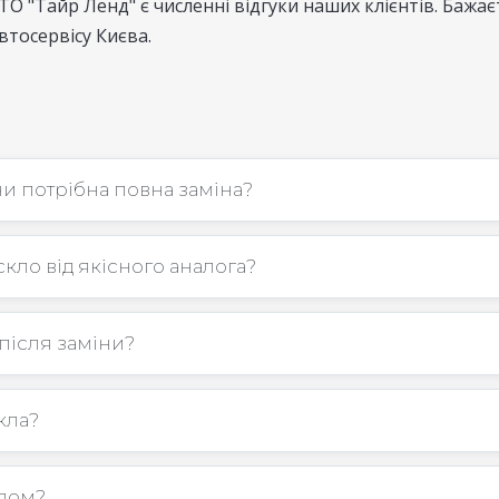
О "Тайр Ленд" є численні відгуки наших клієнтів. Бажає
тосервісу Києва.
и потрібна повна заміна?
кло від якісного аналога?
 після заміни?
кла?
клом?