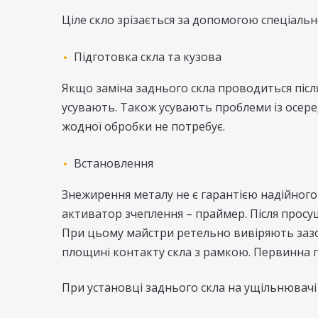
Ціле скло зрізається за допомогою спеціальн
Підготовка скла та кузова
Якщо заміна заднього скла проводиться після
усувають. Також усувають проблеми із осере
жодної обробки не потребує.
Встановлення
Знежирення металу не є гарантією надійног
активатор зчеплення – праймер. Після просу
При цьому майстри ретельно вивіряють зазор
площині контакту скла з рамкою. Первинна п
При установці заднього скла на ущільнювачі 