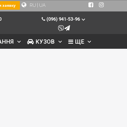
RU
|
UA
 заявку
0
(096) 941-53-96
АННЯ
КУЗОВ
ЩЕ