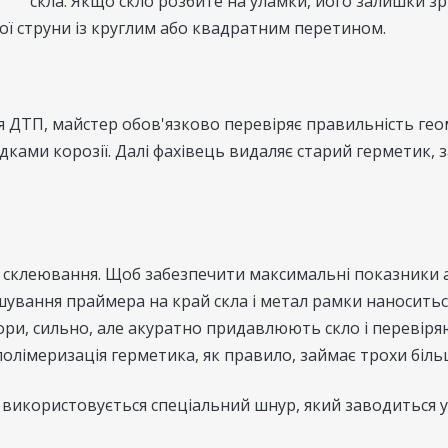
скла. Якщо скло розбите на уламки, його залишки з
ої струни із круглим або квадратним перетином.
 ДТП, майстер обов'язково перевіряє правильність геоме
дками корозії. Далі фахівець видаляє старий герметик, 
о склеювання. Щоб забезпечити максимальні показники 
шування праймера на край скла і метал рамки наноситься
и, сильно, але акуратно придавлюють скло і перевіряю
олімеризація герметика, як правило, займає трохи біль
використовується спеціальний шнур, який заводиться у 