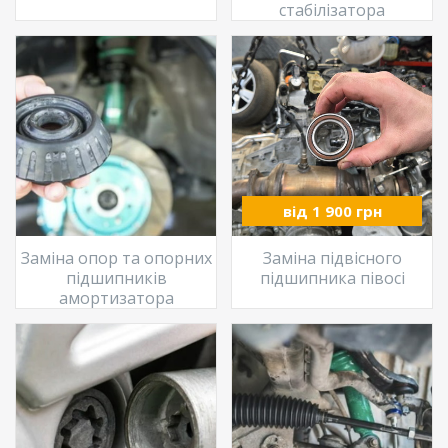
стабілізатора
від 1 900 грн
Заміна опор та опорних
Заміна підвісного
підшипників
підшипника півосі
амортизатора