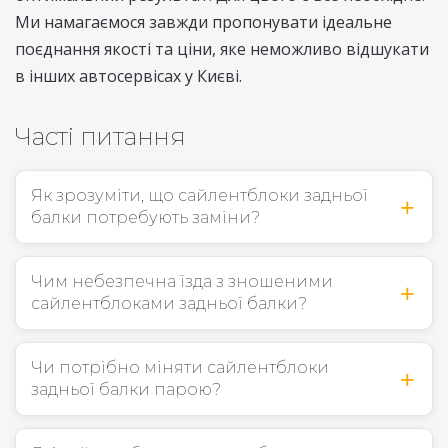
Ми намагаємося завжди пропонувати ідеальне
поєднання якості та ціни, яке неможливо відшукати
в інших автосервісах у Києві.
Часті питання
Як зрозуміти, що сайлентблоки задньої
балки потребують заміни?
Чим небезпечна їзда з зношеними
сайлентблоками задньої балки?
Чи потрібно міняти сайлентблоки
задньої балки парою?