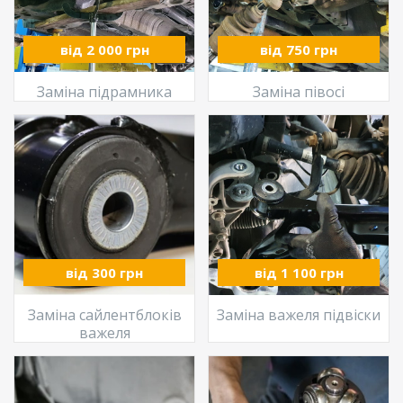
від 2 000 грн
від 750 грн
Заміна підрамника
Заміна півосі
від 300 грн
від 1 100 грн
Заміна сайлентблоків
Заміна важеля підвіски
важеля