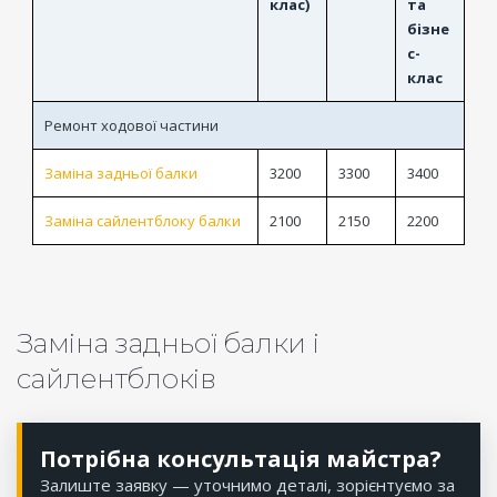
клас)
та
бізне
с-
клас
Ремонт ходової частини
Заміна задньої балки
3200
3300
3400
Заміна сайлентблоку балки
2100
2150
2200
Заміна задньої балки і
сайлентблоків
Потрібна консультація майстра?
Залиште заявку — уточнимо деталі, зорієнтуємо за