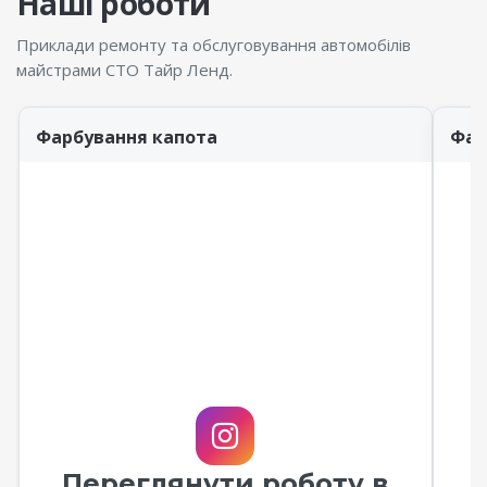
Наші роботи
Приклади ремонту та обслуговування автомобілів
майстрами СТО Тайр Ленд.
Фарбування капота
Фар
Переглянути роботу в