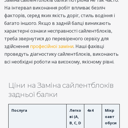
Заміна сайлентблоків балки потрібна не так часто.
На інтервал виконання робіт впливає безліч
факторів, серед яких якість доріг, стиль водіння і
багато іншого. Якщо в задній балці виникають
характерні ознаки несправності сайлентблоків,
треба звернутися до перевіреного сервісу для
здійснення
професійної заміни
. Наші фахівці
проведуть діагностику сайлентблоків, виконають
всі необхідні роботи на високому, якісному рівні.
Ціни на Заміна сайлентблоків
задньої балки
Послуга
Легко
4x4
Мікр
ві (A,
оавт
B, C, D
обуси