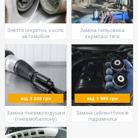
Зняття секреток з коліс
Заміна пильовика
автомобіля
кермової тяги
від 3 200 грн
від 1 980 грн
Заміна пневмоподушки
Заміна сайлентблоків
(пневмобаллону)
підрамника