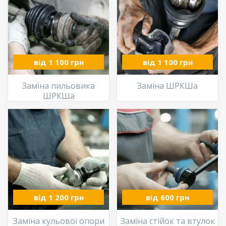
від 1 100 грн
від 1 100 грн
Заміна пильовика
Заміна ШРКШа
ШРКШа
від 1 200 грн
від 600 грн
Заміна кульової опори
Заміна стійок та втулок