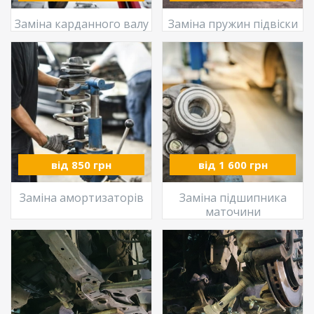
Заміна карданного валу
Заміна пружин підвіски
від 850 грн
від 1 600 грн
Заміна амортизаторів
Заміна підшипника
маточини