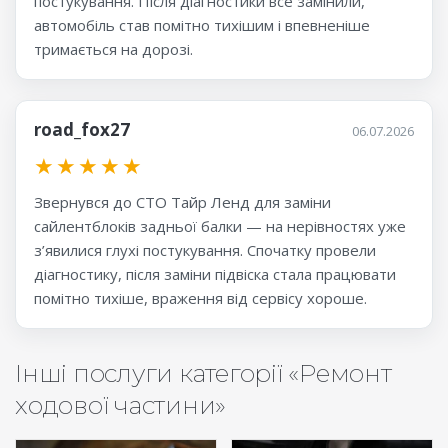
постукування. Після діагностики все замінили,
автомобіль став помітно тихішим і впевненіше
тримається на дорозі.
road_fox27
06.07.2026
★
★
★
★
★
Звернувся до СТО Тайр Ленд для заміни
сайлентблоків задньої балки — на нерівностях уже
з’явилися глухі постукування. Спочатку провели
діагностику, після заміни підвіска стала працювати
помітно тихіше, враження від сервісу хороше.
Інші послуги категорії «Ремонт
ходової частини»