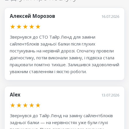
Алексей Морозов
16.07.2026
★
★
★
★
★
Звернувся до СТО Тайр Ленд для заміни
сайлентблоків задньої балки після глухих
постукувань на нерівній дорозі. Спочатку провели
діагностику, потім виконали заміну, і підвіска стала
працювати помітно тихіше. Залишився задоволений
уважним ставленням і якістю роботи.
Alex
13.07.2026
★
★
★
★
★
Звернувся до Тайр Ленд на заміну сайлентблоків
задньої балки — на нерівностях уже були глухі