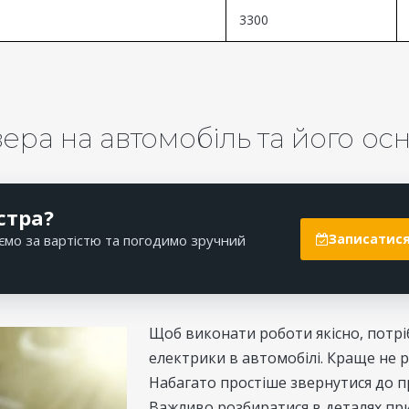
3300
ера на автомобіль та його ос
стра?
Записатися
ємо за вартістю та погодимо зручний
Щоб виконати роботи якісно, потр
електрики в автомобілі. Краще не 
Набагато простіше звернутися до про
Важливо розбиратися в деталях пр