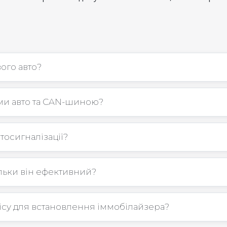
ого авто?
ми авто та CAN-шиною?
тосигналізації?
льки він ефективний?
вісу для встановлення іммобілайзера?