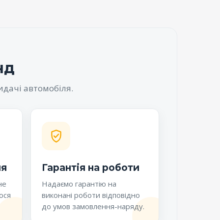
нд
идачі автомобіля.
ня
Гарантія на роботи
не
Надаємо гарантію на
ося
виконані роботи відповідно
до умов замовлення-наряду.