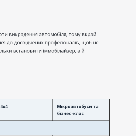
роти викрадення автомобіля, тому вкрай
я до досвідчених професіоналів, щоб не
льки встановити іммобілайзер, а й
4x4
Мікроавтобуси та
бізнес-клас