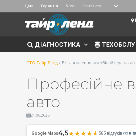
Ціни
Гарантія
Блог
Контакти
...
ДІАГНОСТИКА
ТЕХОБСЛУ
СТО Тайр Ленд
/ Встановлення іммобілайзера на ав
Професійне в
авто
21.06.2026
4,5
★★★★★
★★★★★
585 відгуків
Google Maps
Усі від