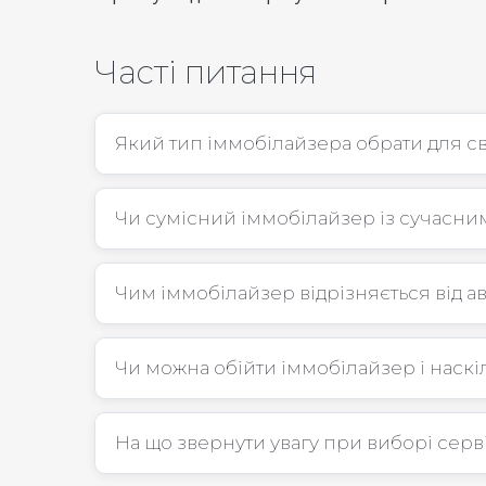
Часті питання
Який тип іммобілайзера обрати для св
Чи сумісний іммобілайзер із сучасни
Чим іммобілайзер відрізняється від ав
Чи можна обійти іммобілайзер і наскі
На що звернути увагу при виборі сер