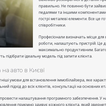
правильно. Не повинно бути зайвих
педалями та іншими компонентами.
гострі металеві елементи. Все це г
співробітники.
Професіонали визначать місце для 
роботи, налаштують пристрій. Це 
максимально продуктивним. Багато
ь підібрати ідеальну модель під запити клієнта.
на авто в Києві
ніші умови для встановлення іммобілайзера, яке харак
ий підхід до всіх клієнтів, консультації на основних ет
провести налаштування програмного забезпечення. У на
новлення приємно здивує кожного клієнта, який звернет