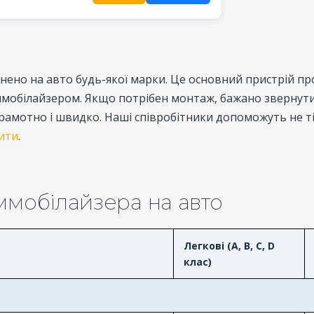
нено на авто будь-якої марки. Це основний пристрій п
мобілайзером. Якщо потрібен монтаж, бажано звернутис
амотно і швидко. Наші співробітники допоможуть не ті
пити
.
ммобілайзера на авто
Легкові (A, B, C, D
клас)