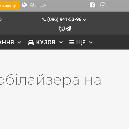
RU
|
UA
 заявку
0
(096) 941-53-96
АННЯ
КУЗОВ
ЩЕ
обілайзера на