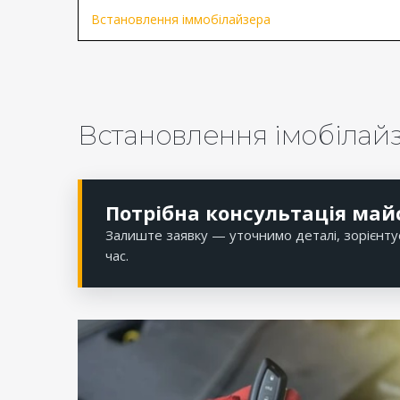
Встановлення іммобілайзера
Встановлення імобілайз
Потрібна консультація май
Залиште заявку — уточнимо деталі, зорієнту
час.