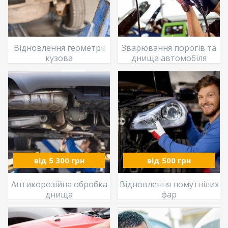
Відновлення геометрії
Зварювання порогів та
кузова
днища автомобіля
від 5 300 грн
від 500 грн
Антикорозійна обробка
Відновлення помутнілих
днища
фар