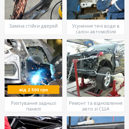
Заміна стійки дверей
Усунення течі води в
салон автомобіля
від 2 500 грн
Рихтування задньої
Ремонт та відновлення
панелі
авто зі США