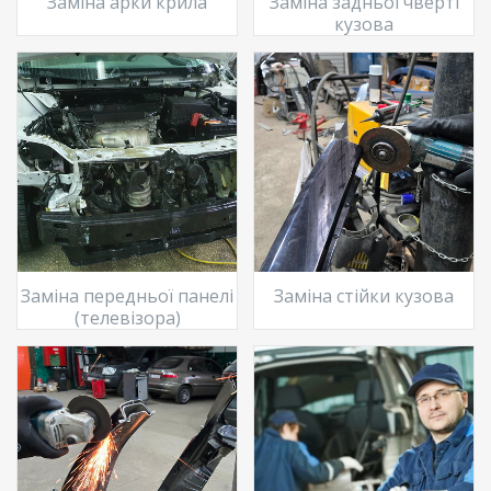
Заміна арки крила
Заміна задньої чверті
кузова
Заміна передньої панелі
Заміна стійки кузова
(телевізора)