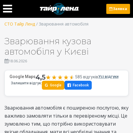
Заявка
СТО Тайр Ленд
/ Зварювання автомобіля
Зварювання кузова
автомобіля у Києві
18.06.2026
4,5
★★★★★
★★★★★
Google Maps
Усі відгуки
585 відгуків
Залишити відгук:
G
Google
Facebook
Зварювання автомобіля є поширеною послугою, яку
важливо замовляти тільки в перевіреному місці. Це
зумовлено тим, що потрібно використовувати
якісне обладнання, мати всі необхідні знання та