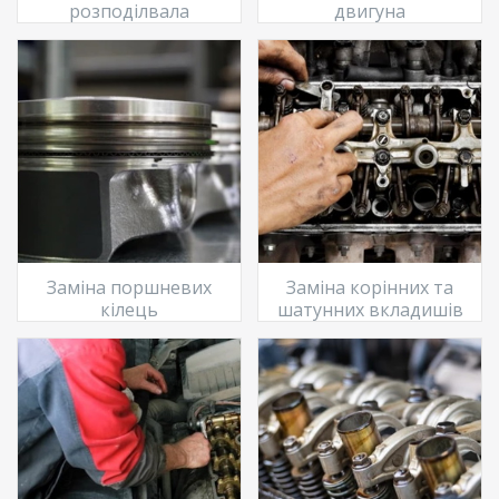
розподілвала
двигуна
Заміна поршневих
Заміна корінних та
кілець
шатунних вкладишів