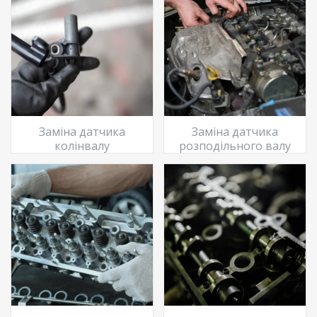
Заміна датчика
Заміна датчика
колінвалу
розподільного валу