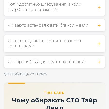
Коли достатньо шліфування, а коли
потрібна повна заміна?
Чи варто встановлювати б/в колінвал?
Які деталі доцільно міняти разом із
колінвалом?
Як обрати СТО для заміни колінвалу?
дата публікації: 29.11.2023
TIRE LAND
Чому обирають СТО Тайр
Ленд