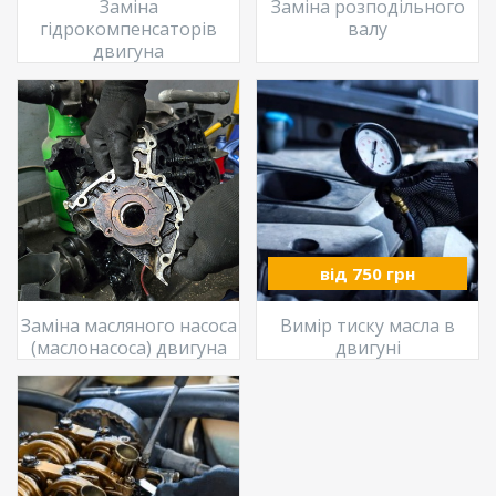
Заміна
Заміна розподільного
гідрокомпенсаторів
валу
двигуна
від 750 грн
Заміна масляного насоса
Вимір тиску масла в
(маслонасоса) двигуна
двигуні