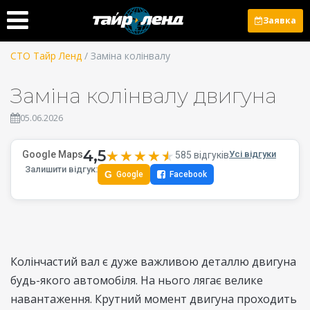
Заявка
СТО Тайр Ленд
/ Заміна колінвалу
Заміна колінвалу двигуна
05.06.2026
4,5
★★★★★
★★★★★
Google Maps
Усі відгуки
585 відгуків
Залишити відгук:
G
Google
Facebook
Колінчастий вал є дуже важливою деталлю двигуна
будь-якого автомобіля. На нього лягає велике
навантаження. Крутний момент двигуна проходить