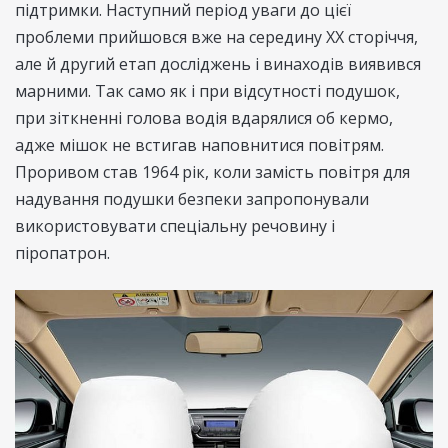
підтримки. Наступний період уваги до цієї
проблеми прийшовся вже на середину ХХ сторіччя,
але й другий етап досліджень і винаходів виявився
марними. Так само як і при відсутності подушок,
при зіткненні голова водія вдарялися об кермо,
адже мішок не встигав наповнитися повітрям.
Проривом став 1964 рік, коли замість повітря для
надування подушки безпеки запропонували
використовувати спеціальну речовину і
піропатрон.