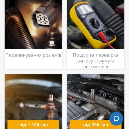
Перепинування роз'ємів
Пошук та перевірка
витоку струму в
автомобілі
від 1 100 грн
від 200 грн