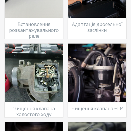
Встановлення
Адаптація дросельної
розвантажувального
заслінки
реле
Чищення клапана
Чищення клапана ЄГР
холостого ходу