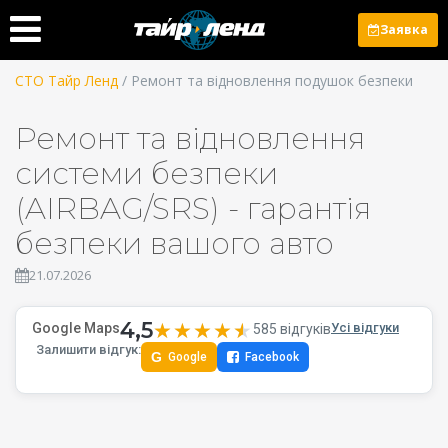
Заявка
СТО Тайр Ленд
/ Ремонт та відновлення подушок безпеки
Ремонт та відновлення
системи безпеки
(AIRBAG/SRS) - гарантія
безпеки вашого авто
21.07.2026
4,5
★★★★★
★★★★★
Google Maps
Усі відгуки
585 відгуків
Залишити відгук:
G
Google
Facebook