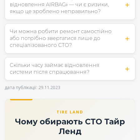
відновлення AIRBAG» — чи є ризики,
якщо це зроблено неправильно?
Чи можна робити ремонт самостійно
або потрібно звертатися лише до
спеціалізованого СТО?
Скільки часу займає відновлення
системи після спрацювання?
дата публікації: 29.11.2023
TIRE LAND
Чому обирають СТО Тайр
Ленд