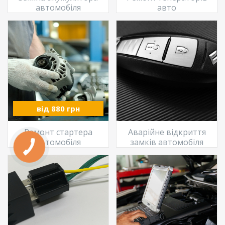
автомобіля
авто
від 880 грн
Ремонт стартера
Аварійне відкриття
автомобіля
замків автомобіля