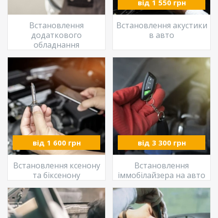
від 1 550 грн
Встановлення
Встановлення акустики
додаткового
в авто
обладнання
від 1 600 грн
від 3 300 грн
Встановлення ксенону
Встановлення
та біксенону
іммобілайзера на авто