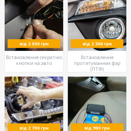
від 2 500 грн
від 2 300 грн
Встановлення секретної
Встановлення
кнопки на авто
протитуманних фар
(ПТФ)
від 2 700 грн
від 900 грн