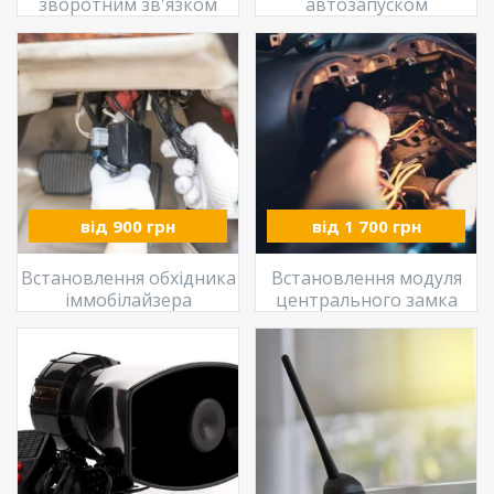
зворотним зв'язком
автозапуском
від 900 грн
від 1 700 грн
Встановлення обхідника
Встановлення модуля
іммобілайзера
центрального замка