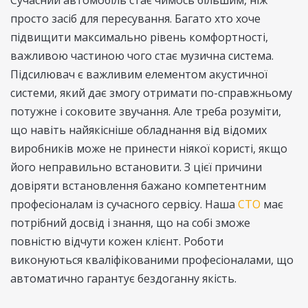
Сучасний автомобіль стає чимось більшим, ніж
просто засіб для пересування. Багато хто хоче
підвищити максимально рівень комфортності,
важливою частиною чого стає музична система.
Підсилювач є важливим елементом акустичної
системи, який дає змогу отримати по-справжньому
потужне і соковите звучання. Але треба розуміти,
що навіть найякісніше обладнання від відомих
виробників може не принести ніякої користі, якщо
його неправильно встановити. З цієї причини
довіряти встановлення бажано компетентним
професіоналам із сучасного сервісу. Наша
СТО
має
потрібний досвід і знання, що на собі зможе
повністю відчути кожен клієнт. Роботи
виконуються кваліфікованими професіоналами, що
автоматично гарантує бездоганну якість.