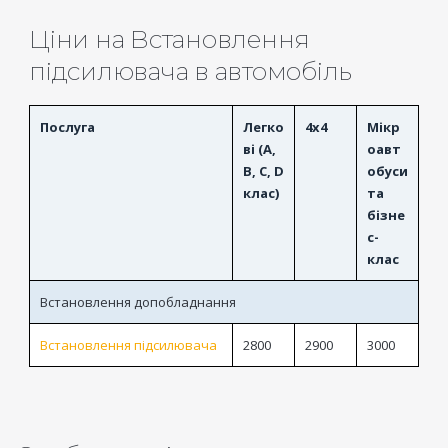
Ціни на Встановлення
підсилювача в автомобіль
Послуга
Легко
4x4
Мікр
ві (A,
оавт
B, C, D
обуси
клас)
та
бізне
с-
клас
Встановлення допобладнання
Встановлення підсилювача
2800
2900
3000