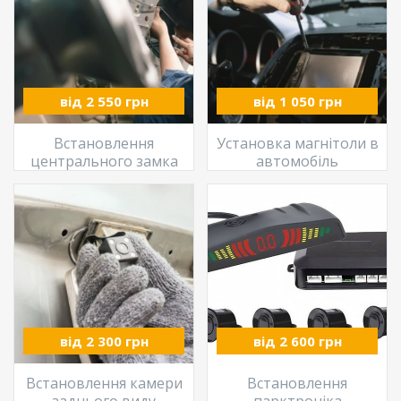
від 2 550 грн
від 1 050 грн
Встановлення
Установка магнітоли в
центрального замка
автомобіль
від 2 300 грн
від 2 600 грн
Встановлення камери
Встановлення
заднього виду
парктроніка