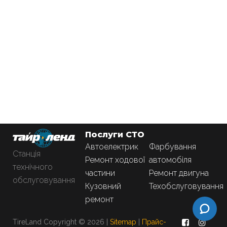
Послуги СТО
Автоелектрик
Фарбування
Станція
Ремонт ходової
автомобіля
технічного
частини
Ремонт двигуна
обслуговування
Кузовний
Техобслуговування
ремонт
TireLand Copyright © 2026 |
Sitemap
|
Прайс-