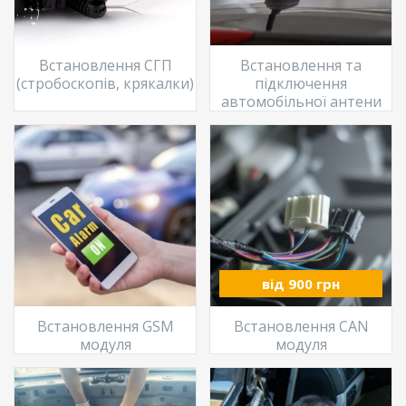
Встановлення СГП
Встановлення та
(стробоскопів, крякалки)
підключення
автомобільної антени
від 900 грн
Встановлення GSM
Встановлення CAN
модуля
модуля