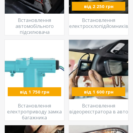
від 2 250 грн
Встановлення
Встановлення
автомобільного
електросклопідйомників
підсилювача
від 1 750 грн
від 1 600 грн
Встановлення
Встановлення
електроприводу замка
відеореєстратора в авто
багажника