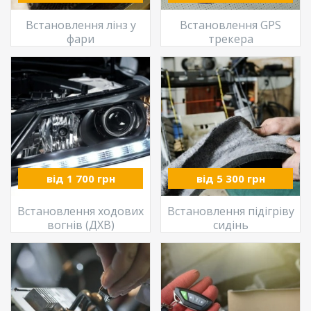
Встановлення лінз у
Встановлення GPS
фари
трекера
від 1 700 грн
від 5 300 грн
Встановлення ходових
Встановлення підігріву
вогнів (ДХВ)
сидінь