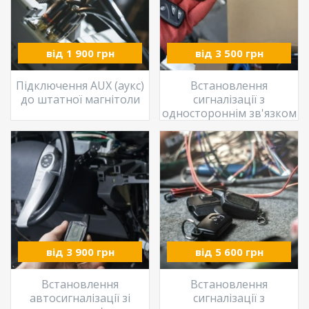
від 1 900 грн
від 3 500 грн
Підключення AUX (аукс)
Встановлення
до штатної магнітоли
сигналізації з
одностороннім зв'язком
від 3 900 грн
від 5 600 грн
Встановлення
Встановлення
автосигналізації зі
сигналізації з