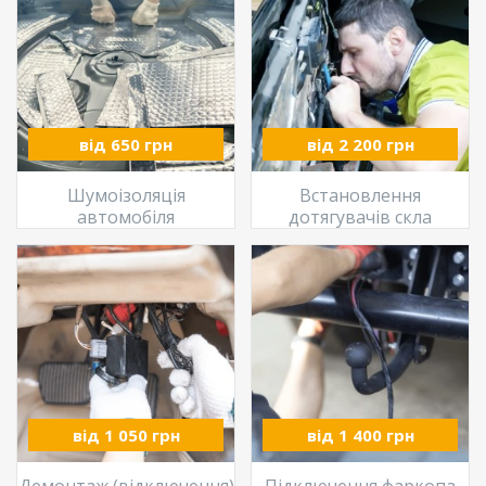
від 650 грн
від 2 200 грн
Шумоізоляція
Встановлення
автомобіля
дотягувачів скла
від 1 050 грн
від 1 400 грн
Демонтаж (відключення)
Підключення фаркопа