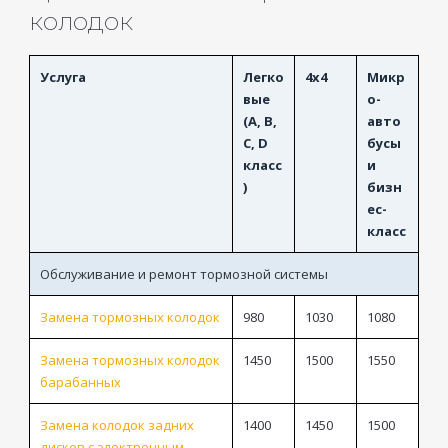
колодок
Услуга
Легко
4x4
Микр
вые
о-
(A, B,
авто
C, D
бусы
класс
и
)
бизн
ес-
класс
Обслуживание и ремонт тормозной системы
Замена тормозных колодок
980
1030
1080
Замена тормозных колодок
1450
1500
1550
барабанных
Замена колодок задних
1400
1450
1500
дисков с электронным