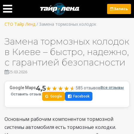
Запись
СТО Тайр Ленд
/ Замена тормозных колодок
Замена тормозных колодок
в Киеве – быстро, надежно,
с гарантией безопасности
25.03.2026
4,5
★★★★★
★★★★★
Google Maps
Все отзывы
585 отзывов
Оставить отзыв:
G
Google
Facebook
Основным рабочим компонентом тормозной
системы автомобиля есть тормозные колодки.