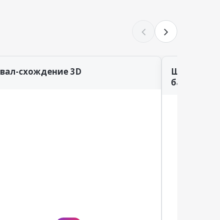
звал-схождение 3D
Шиномонт
балансиро