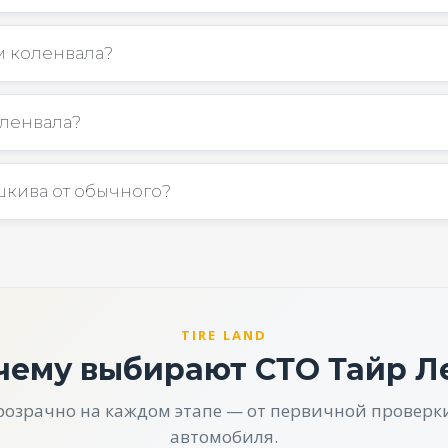
м коленвала?
оленвала?
кива от обычного?
TIRE LAND
чему выбирают СТО Тайр Л
розрачно на каждом этапе — от первичной проверк
автомобиля.