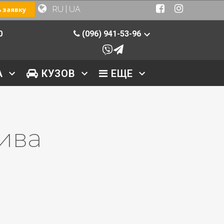
RU
|
UA
 заявку
0
(096) 941-53-96
А
КУЗОВ
ЕЩЕ
ива