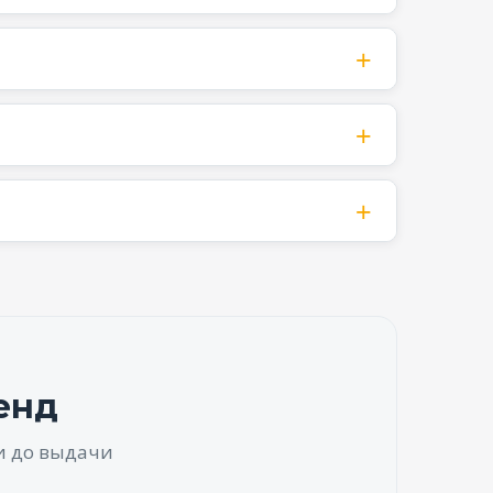
енд
и до выдачи