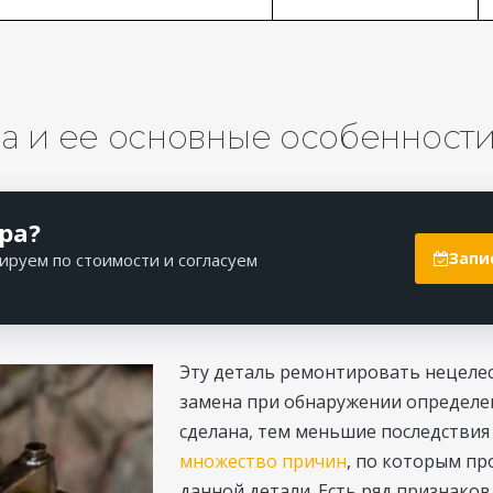
а и ее основные особенност
ра?
Запи
ируем по стоимости и согласуем
Эту деталь ремонтировать нецелес
замена при обнаружении определе
сделана, тем меньшие последствия 
множество причин
, по которым пр
данной детали. Есть ряд признаков