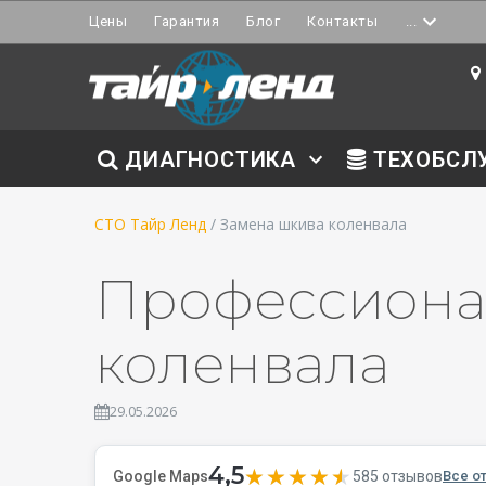
Цены
Гарантия
Блог
Контакты
...
ДИАГНОСТИКА
ТЕХОБСЛ
СТО Тайр Ленд
/ Замена шкива коленвала
Профессиона
коленвала
29.05.2026
4,5
★★★★★
★★★★★
585 отзывов
Google Maps
Все о