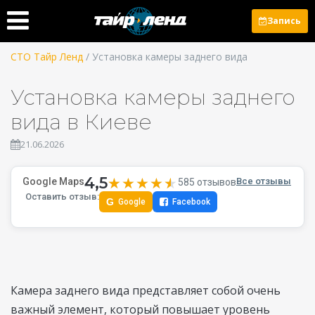
Запись
СТО Тайр Ленд
/ Установка камеры заднего вида
Установка камеры заднего
вида в Киеве
21.06.2026
4,5
★★★★★
★★★★★
Google Maps
Все отзывы
585 отзывов
Оставить отзыв:
G
Google
Facebook
Камера заднего вида представляет собой очень
важный элемент, который повышает уровень