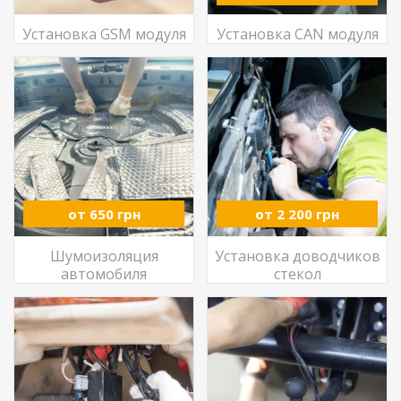
Установка GSM модуля
Установка CAN модуля
от 650 грн
от 2 200 грн
Шумоизоляция
Установка доводчиков
автомобиля
стекол