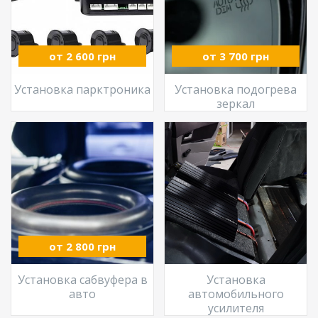
от 2 600 грн
от 3 700 грн
Установка парктроника
Установка подогрева
зеркал
от 2 800 грн
Установка сабвуфера в
Установка
авто
автомобильного
усилителя