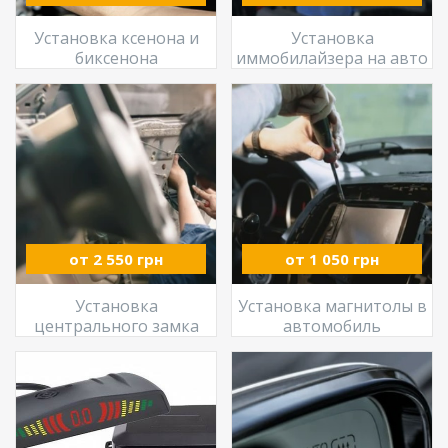
Установка ксенона и
Установка
биксенона
иммобилайзера на авто
от 2 550 грн
от 1 050 грн
Установка
Установка магнитолы в
центрального замка
автомобиль