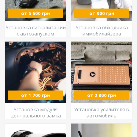
от 5 600 грн
от 900 грн
Установка сигнализации
Установка обходчика
с автозапуском
иммобилайзера
от 1 700 грн
от 2 800 грн
Установка модуля
Установка усилителя в
центрального замка
автомобиль