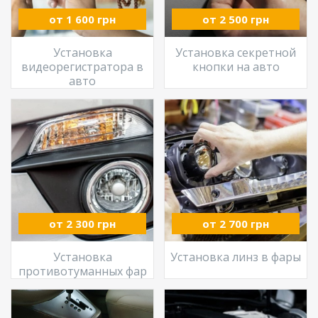
от 1 600 грн
от 2 500 грн
Установка
Установка секретной
видеорегистратора в
кнопки на авто
авто
от 2 300 грн
от 2 700 грн
Установка
Установка линз в фары
противотуманных фар