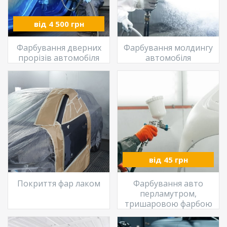
від 4 500 грн
Фарбування дверних
Фарбування молдингу
прорізів автомобіля
автомобіля
від 45 грн
Покриття фар лаком
Фарбування авто
перламутром,
тришаровою фарбою