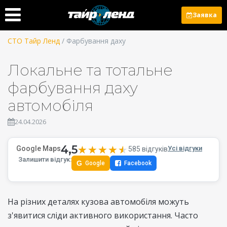
Заявка
СТО Тайр Ленд
/ Фарбування даху
Локальне та тотальне
фарбування даху
автомобіля
24.04.2026
4,5
★★★★★
★★★★★
Google Maps
Усі відгуки
585 відгуків
Залишити відгук:
G
Google
Facebook
На різних деталях кузова автомобіля можуть
з'явитися сліди активного використання. Часто