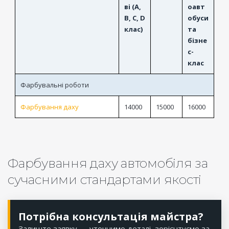
ві (A,
оавт
B, C, D
обуси
клас)
та
бізне
с-
клас
Фарбувальні роботи
Фарбування даху
14000
15000
16000
Фарбування даху автомобіля за
сучасними стандартами якості
Потрібна консультація майстра?
Залиште заявку — уточнимо деталі, зорієнтуємо за