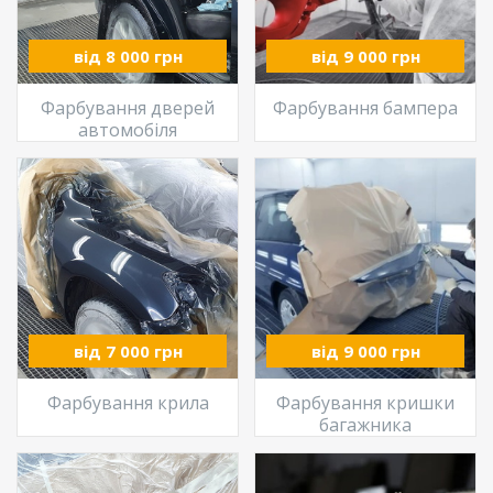
від 8 000 грн
від 9 000 грн
Фарбування дверей
Фарбування бампера
автомобіля
від 7 000 грн
від 9 000 грн
Фарбування крила
Фарбування кришки
багажника