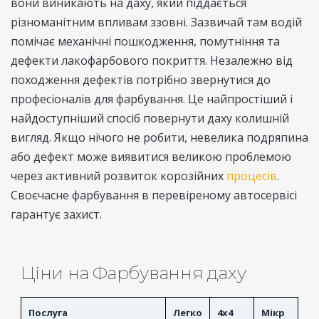
вони виникають на даху, який піддається
різноманітним впливам ззовні. Зазвичай там водій
помічає механічні пошкодження, помутніння та
дефекти лакофарбового покриття. Незалежно від
походження дефектів потрібно звернутися до
професіоналів для фарбування. Це найпростіший і
найдоступніший спосіб повернути даху колишній
вигляд. Якщо нічого не робити, невелика подряпина
або дефект може виявитися великою проблемою
через активний розвиток корозійних
процесів
.
Своєчасне фарбування в перевіреному автосервісі
гарантує захист.
Ціни на Фарбування даху
Послуга
Легко
4x4
Мікр