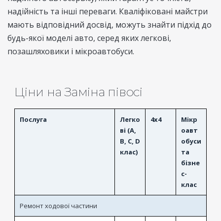
надійність та інші переваги. Кваліфіковані майстри
мають відповідний досвід, можуть знайти підхід до
будь-якої моделі авто, серед яких легкові,
позашляховики і мікроавтобуси.
Ціни на Заміна півосі
Послуга
Легко
4x4
Мікр
ві (A,
оавт
B, C, D
обуси
клас)
та
бізне
с-
клас
Ремонт ходової частини