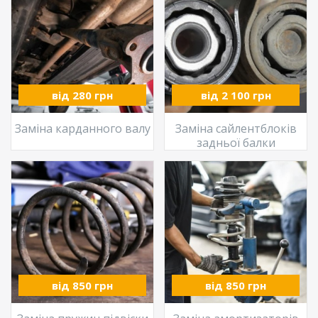
від 280 грн
від 2 100 грн
Заміна карданного валу
Заміна сайлентблоків
задньої балки
від 850 грн
від 850 грн