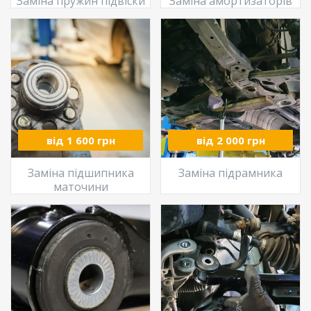
Заміна пружин підвіски
Заміна амортизаторів
від 1 600 грн
від 2 000 грн
Заміна підшипника
Заміна підрамника
маточини