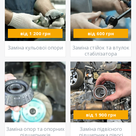
від 1 200 грн
від 600 грн
Заміна кульової опори
Заміна стійок та втулок
стабілізатора
від 1 900 грн
Заміна опор та опорних
Заміна підвісного
підшипників
підшипника півосі