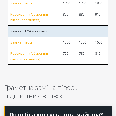
Заміна півосі
1700
1750
1800
Розбирання/збирання
850
880
910
півосі (без зняття)
Заміна ШРУСу та півосі
Заміна півосі
1500
1550
1600
Розбирання/збирання
750
780
810
півосі (без зняття)
Грамотна заміна півосі,
підшипників півосі
Потрібна консультація майстра?