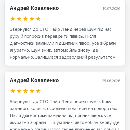
Андрей Коваленко
19.07.2026
★
★
★
★
★
Звернувся до СТО Тайр Ленд через шум під час
руху й попросив перевірити піввісь. Після
діагностики замінили підшипник півосі, усе зібрали
акуратно, шум зник, автомобіль знову їде
нормально. Залишився задоволений результатом.
Андрей Коваленко
25.06.2026
★
★
★
★
★
Звернувся до СТО Тайр Ленд через шум із боку
заднього колеса, особливо помітний на поворотах.
Після діагностики замінили підшипник півосі, усе
акуратно зібрали — шум зник, автомобіль знову їде
нормально. Залишилося гарне враження від роботи.