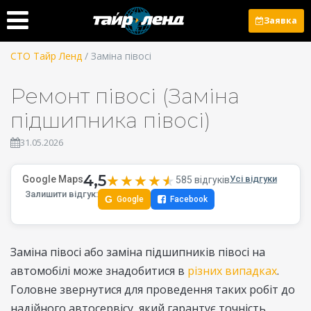
Заявка
СТО Тайр Ленд
/ Заміна півосі
Ремонт півосі (Заміна
підшипника півосі)
31.05.2026
4,5
★★★★★
★★★★★
Google Maps
Усі відгуки
585 відгуків
Залишити відгук:
G
Google
Facebook
Заміна півосі або заміна підшипників півосі на
автомобілі може знадобитися в
різних випадках
.
Головне звернутися для проведення таких робіт до
надійного автосервісу, який гарантує точність,