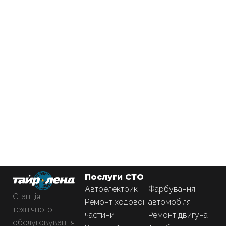
Послуги СТО
Автоелектрик
Фарбування
Станція
Ремонт ходової
автомобіля
технічного
частини
Ремонт двигуна
обслуговування