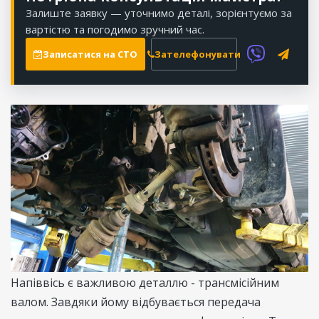
Залиште заявку — уточнимо деталі, зорієнтуємо за
вартістю та погодимо зручний час.
Записатися на СТО
Зателефонувати
Напіввісь є важливою деталлю - трансмісійним
валом. Завдяки йому відбувається передача