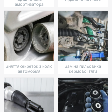
амортизатора
Зняття секреток з коліс
Заміна пильовика
автомобіля
кермової тяги