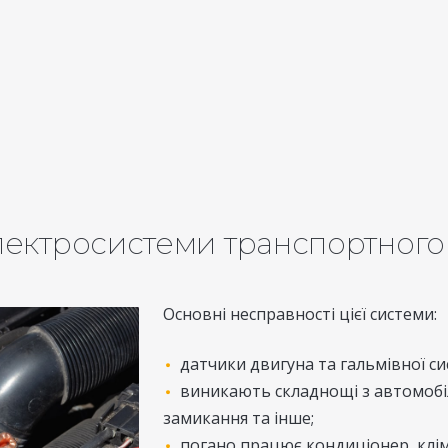
ектросистеми транспортного з
Основні несправності цієї системи:
датчики двигуна та гальмівної си
виникають складнощі з автомобіл
замикання та інше;
погано працює кондиціонер, клім