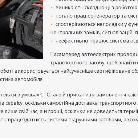
виникають складнощі з роботою 
погано працює генератор та сист
спостерігаються неполадки у фун
центральних замків, сигналізацій, 
неефективно працює система осв
Насамперед автоелектрик проводи
транспортного засобу, щоб знайти
роботі використовується найсучасніше сертифіковане о
стика автомобіля.
ільки в умовах СТО, але й приїхати на замовлення кліє
тів сервісу, оскільки самостійна доставка транспортного
не лише свій час, а й гроші, оскільки не доведеться те
ть працездатність системи підручними засобами, авто