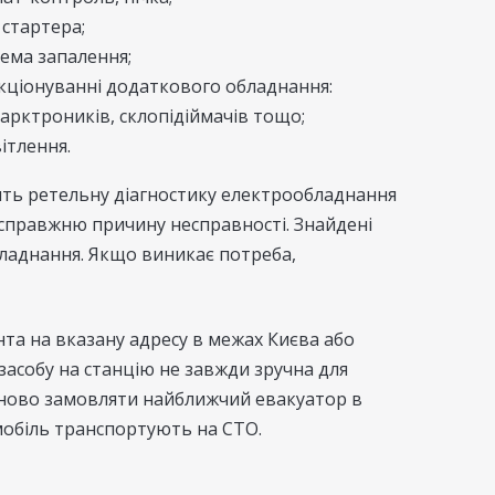
стартера;
ема запалення;
кціонуванні додаткового обладнання:
парктроників, склопідіймачів тощо;
ітлення.
ть ретельну діагностику електрообладнання
 справжню причину несправності. Знайдені
бладнання. Якщо виникає потреба,
нта на вказану адресу в межах Києва або
 засобу на станцію не завжди зручна для
рміново замовляти найближчий евакуатор в
мобіль транспортують на СТО.