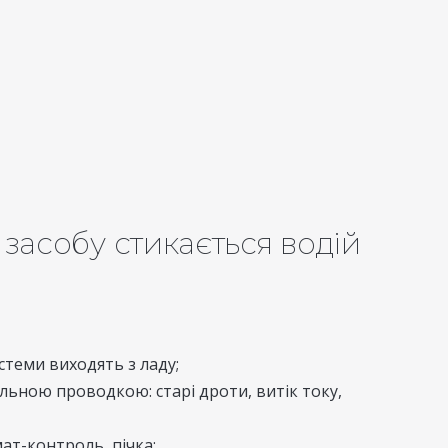
асобу стикається водій
стеми виходять з ладу;
ьною проводкою: старі дроти, витік току,
ат-контроль, пічка;