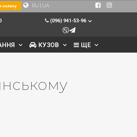
RU
|
UA
 заявку
0
(096) 941-53-96
АННЯ
КУЗОВ
ЩЕ
янському