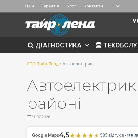
Ціни
Гарантія
Блог
Контакти
...
ДІАГНОСТИКА
ТЕХОБСЛУ
СТО Тайр Ленд
/ Автоелектрик
Автоелектрик
районі
21.07.2026
4,5
★★★★★
★★★★★
585 відгуків
Google Maps
Усі від