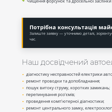
Чищення форсунок та дросельної заслінки -
Потрібна консультація май
Залиште заявку — уточнимо деталі, зорієнту
час.
Наш досвідчений автоел
діагностику несправностей електрики авто
ремонт проводки та допобладнання;
пошук витоку струму, коротких замикань;
перепинування роз'ємів;
проведення комп'ютерної діагностики;
ремонт центрального замку, електросклоп