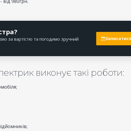
 від 980грн.
стра?
Записатися
ємо за вартістю та погодимо зручний
ектрик виконує такі роботи:
мобіля;
ідйомників;