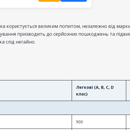
яка користується великим попитом, незалежно від марки 
ування призводить до серйозних пошкоджень та підвищу
а слід негайно.
Легкові (A, B, C, D
клас)
900