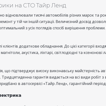
рики на СТО Тайр Ленд
о відновлювали тисячі автомобілів різних марок та рок
емонт у тій чи іншій ситуації. Величезний досвід дозв
оптимальний з усіх поглядів спосіб вирішення проблеми.
лієнтів додаткове обладнання. До цієї категорії входя
агнітоли, акустика, ліхтарі, світлодіодні та ксенонові 
ія, що підтверджує високу виконавську майстерність ав
и. Тридцятиденна гарантія видається на всі види робіт 
идбано в автосервісі «Тайр Ленд», гарантійний період з
лектрика