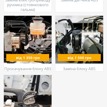
Заміна електроприводу
Заміна датчика ABS
ручника (стоянкового
гальма)
від 1 350 грн
від 1 500 грн
Прокачування блоку ABS
Заміна блоку ABS