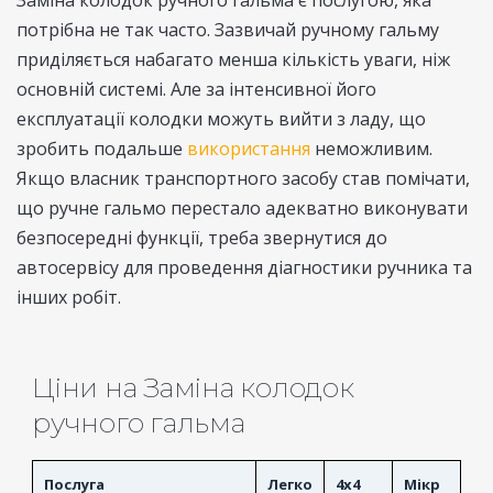
Заміна колодок ручного гальма є послугою, яка
потрібна не так часто. Зазвичай ручному гальму
приділяється набагато менша кількість уваги, ніж
основній системі. Але за інтенсивної його
експлуатації колодки можуть вийти з ладу, що
зробить подальше
використання
неможливим.
Якщо власник транспортного засобу став помічати,
що ручне гальмо перестало адекватно виконувати
безпосередні функції, треба звернутися до
автосервісу для проведення діагностики ручника та
інших робіт.
Ціни на Заміна колодок
ручного гальма
Послуга
Легко
4x4
Мікр