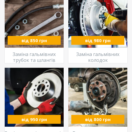
від 850 грн
від 980 грн
Заміна гальмівних
Заміна гальмівних
трубок та шлангів
колодок
від 950 грн
від 800 грн