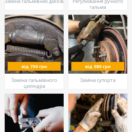
Заміна гальмівних дисків
Регулювання ручного
гальма
від 750 грн
від 980 грн
Заміна гальмівного
Заміна супорта
циліндра