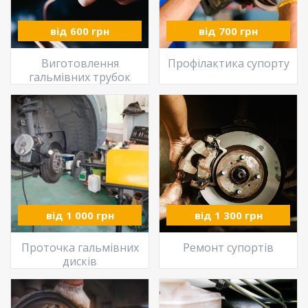
від 600 грн
від 700 грн
Виготовлення
Профілактика супорту
гальмівних трубок
від 1 000 грн
від 1 300 грн
Проточка гальмівних
Ремонт супортів
дисків