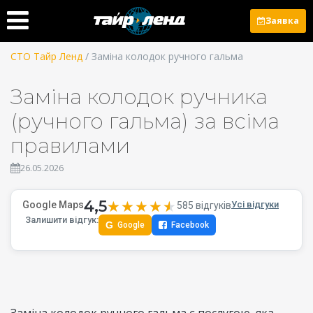
Заявка
СТО Тайр Ленд
/ Заміна колодок ручного гальма
Заміна колодок ручника
(ручного гальма) за всіма
правилами
26.05.2026
4,5
★★★★★
★★★★★
Google Maps
Усі відгуки
585 відгуків
Залишити відгук:
G
Google
Facebook