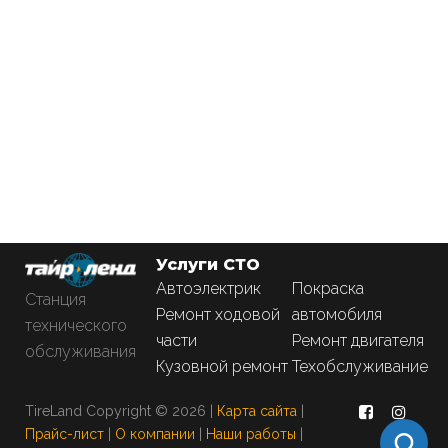
Услуги СТО
Автоэлектрик
Покраска
Станция
Ремонт ходовой
автомобиля
технического
части
Ремонт двигателя
обслуживания
Кузовной ремонт
Техобслуживание
TireLand Copyright © 2026 |
Карта сайта
|
Прайс-лист
|
О компании
|
Наши работы
|