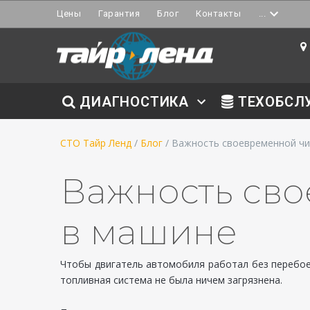
Цены
Гарантия
Блог
Контакты
...
ДИАГНОСТИКА
ТЕХОБСЛ
СТО Тайр Ленд
/
Блог
/ Важность своевременной ч
Важность сво
в машине
Чтобы двигатель автомобиля работал без перебое
топливная система не была ничем загрязнена.