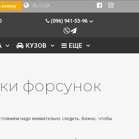
RU
|
UA
 заявку
0
(096) 941-53-96
А
КУЗОВ
ЕЩЕ
тки форсунок
стоянием надо внимательно следить. Важно, чтобы