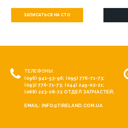
ЗАПИСАТЬСЯ НА СТО
ТЕЛЕФОНЫ:
(096) 941-53-96
;
(095) 776-71-73
;
(093) 776-71-73
;
(044) 249-02-21
;
(068) 223-08-72
ОТДЕЛ ЗАПЧАСТЕЙ;
EMAIL:
INFO@TIRELAND.COM.UA