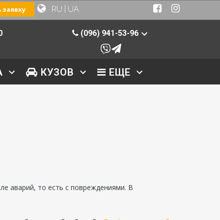
RU
|
UA
 заявку
0
(096) 941-53-96
А
КУЗОВ
ЕЩЕ
е аварий, то есть с повреждениями. В