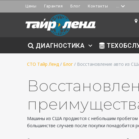
Цены
Гарантия
Блог
Контакты
...
ДИАГНОСТИКА
ТЕХОБСЛ
СТО Тайр Ленд
/
Блог
/ Восстановление авто из СШ
Восстановлен
преимуществ
Машины из США продаются с небольшим пробегом и 
большинстве случаев после покупки понадобится р