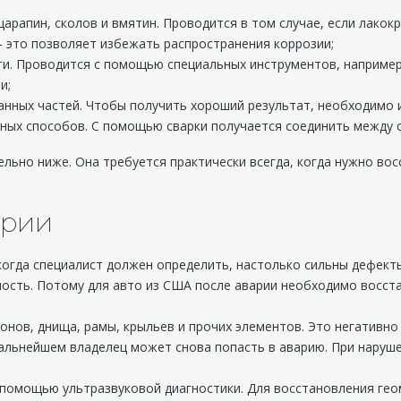
арапин, сколов и вмятин. Проводится в том случае, если лакок
 это позволяет избежать распространения коррозии;
и. Проводится с помощью специальных инструментов, например,
и;
нных частей. Чтобы получить хороший результат, необходимо 
жных способов. С помощью сварки получается соединить между 
ельно ниже. Она требуется практически всегда, когда нужно вос
трии
когда специалист должен определить, настолько сильны дефект
ость. Потому для авто из США после аварии необходимо восст
нов, днища, рамы, крыльев и прочих элементов. Это негативно 
дальнейшем владелец может снова попасть в аварию. При наруш
омощью ультразвуковой диагностики. Для восстановления геом