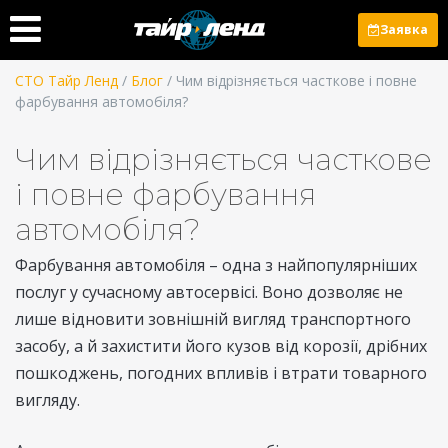
Заявка
СТО Тайр Ленд
/
Блог
/ Чим відрізняється часткове і повне
фарбування автомобіля?
Чим відрізняється часткове
і повне фарбування
автомобіля?
Фарбування автомобіля – одна з найпопулярніших
послуг у сучасному автосервісі. Воно дозволяє не
лише відновити зовнішній вигляд транспортного
засобу, а й захистити його кузов від корозії, дрібних
пошкоджень, погодних впливів і втрати товарного
вигляду.