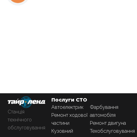
Послуги СТО
Автоелектрик
Фарбування
Станція
Ремонт ходової
автомобіля
технічного
частини
Ремонт двигуна
обслуговування
Кузовний
Техобслуговування