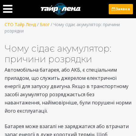
Заявка
СТО Тайр Ленд
/
Блог
/ Чому сідає акумулятор: причини
розрядки
Чому сідає акумулятор:
причини розрядки
Автомобільна батарея, або АКБ, є спеціальним
приладом, що служить джерелом електричної
енергії для запуску двигуна. Якщо в транспортному
засобі акумулятор розряджається без
навантаження, найімовірніше, були порушені норми
його експлуатації.
Батарея може взагалі не заряджатися або втрачати
запас енергії в дуже короткий термін. Щоб