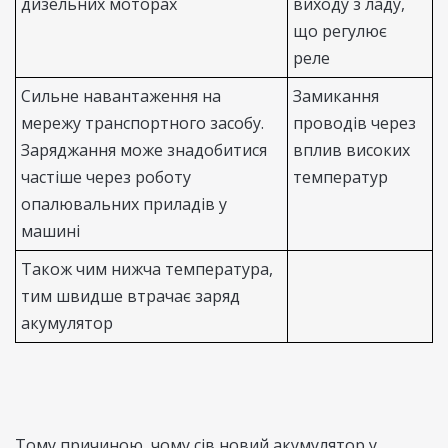
дизельних моторах
виходу з ладу,
що регулює
реле
Сильне навантаження на
Замикання
мережу транспортного засобу.
проводів через
Заряджання може знадобитися
вплив високих
частіше через роботу
температур
опалювальних приладів у
машині
Також чим нижча температура,
тим швидше втрачає заряд
акумулятор
Тому причиною, чому сів новий акумулятор у