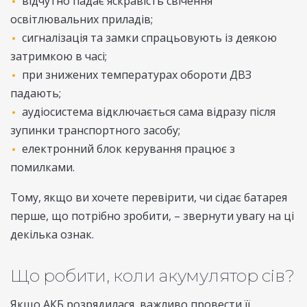
відчутно падає яскравість свічення
освітлювальних приладів;
сигналізація та замки спрацьовують із деякою
затримкою в часі;
при знижених температурах обороти ДВЗ
падають;
аудіосистема відключається сама відразу після
зупинки транспортного засобу;
електронний блок керування працює з
помилками.
Тому, якщо ви хочете перевірити, чи сідає батарея
перше, що потрібно зробити, – звернути увагу на ці
декілька ознак.
Що робити, коли акумулятор сів?
Якщо АКБ розрядилася, важливо провести її