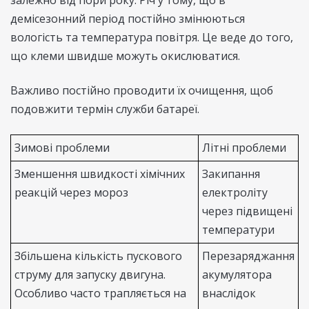
залежно від пори року. Річ у тому, що в
демісезонний період постійно змінюються
вологість та температура повітря. Це веде до того,
що клеми швидше можуть окислюватися.
Важливо постійно проводити їх очищення, щоб
подовжити термін служби батареї.
Зимові проблеми
Літні проблеми
Зменшення швидкості хімічних
Закипання
реакцій через мороз
електроліту
через підвищені
температури
Збільшена кількість пускового
Перезаряджання
струму для запуску двигуна.
акумулятора
Особливо часто трапляється на
внаслідок