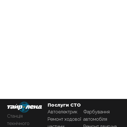
Послуги СТО
Автоелектрик
Фарбування
Станція
Ремонт ходової
автомобіля
технічного
частини
Ремонт двигуна