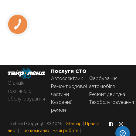
Послуги СТО
Автоелектрик
Фарбування
Станція
Ремонт ходової
автомобіля
технічного
частини
Ремонт двигуна
обслуговування
Кузовний
Техобслуговування
ремонт
TireLand Copyright © 2026 |
Sitemap
|
Прайс-
лист
|
Про компанію
|
Наші роботи
|