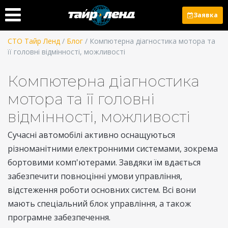
Заявка
СТО Тайр Ленд
/
Блог
/ Компютерна діагностика мотора та
її головні відмінності, можливості
Компютерна діагностика
мотора та її головні
відмінності, можливості
Сучасні автомобілі активно оснащуються
різноманітними електронними системами, зокрема
бортовими комп'ютерами. Завдяки їм вдається
забезпечити повноцінні умови управління,
відстеження роботи основних систем. Всі вони
мають спеціальний блок управління, а також
програмне забезпечення.