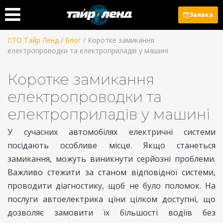
Заявка
СТО Тайр Ленд
/
Блог
/ Коротке замикання
електропроводки та електроприладів у машині
Коротке замикання
електропроводки та
електроприладів у машині
У сучасних автомобілях електричні системи
посідають особливе місце. Якщо станеться
замикання, можуть виникнути серйозні проблеми.
Важливо стежити за станом відповідної системи,
проводити діагностику, щоб не було поломок. На
послуги автоелектрика ціни цілком доступні, що
дозволяє замовити їх більшості водіїв без