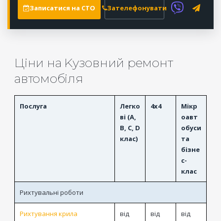
Записатися на СТО
Зателефонувати
Ціни на Kузовний ремонт
автомобіля
Послуга
Легко
4x4
Мікр
ві (A,
оавт
B, C, D
обуси
клас)
та
бізне
с-
клас
Рихтувальні роботи
Рихтування крила
від
від
від