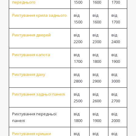
переднього
1500
1600
1700
Рихтування крила заднього
від
від
від
1500
1600
1700
Рихтування дверей
від
від
від
2200
2300
2400
Рихтування капота
від
від
від
1700
1800
1900
Рихтування даху
від
від
від
2800
2900
3000
Рихтування задньої панелі
від
від
від
2500
2600
2700
Рихтування передньої
від
від
від
панелі
1800
1900
2000
Рихтування кришки
від
від
від