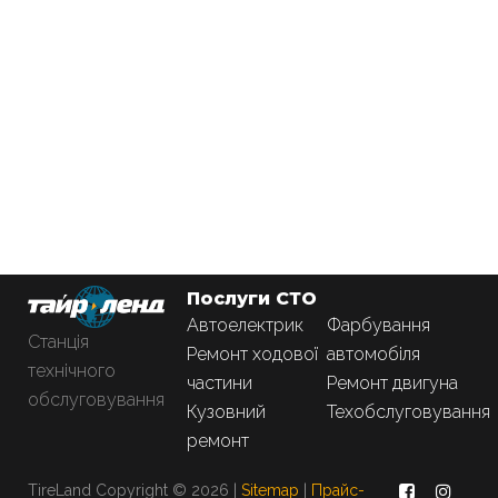
Послуги СТО
Автоелектрик
Фарбування
Станція
Ремонт ходової
автомобіля
технічного
частини
Ремонт двигуна
обслуговування
Кузовний
Техобслуговування
ремонт
TireLand Copyright © 2026 |
Sitemap
|
Прайс-