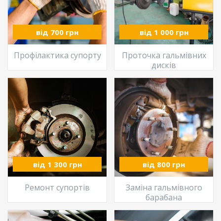
від 700 грн
від 1 000 грн
Профілактика супорту
Проточка гальмівних
дисків
від 1 300 грн
від 800 грн
Ремонт супортів
Заміна гальмівного
барабана