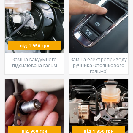
від 1 950 грн
Заміна вакуумного
Заміна електроприводу
підсилювача гальм
ручника (стоянкового
гальма)
від 900 грн
від 1 350 грн