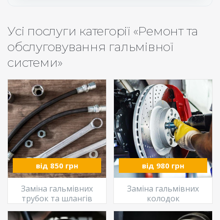
Усі послуги категорії «Ремонт та
обслуговування гальмівної
системи»
від 850 грн
від 980 грн
Заміна гальмівних
Заміна гальмівних
трубок та шлангів
колодок