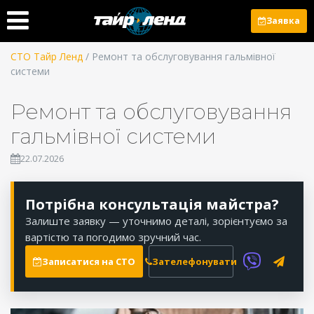
Заявка
СТО Тайр Ленд
/ Ремонт та обслуговування гальмівної
системи
Ремонт та обслуговування
гальмівної системи
22.07.2026
Потрібна консультація майстра?
Залиште заявку — уточнимо деталі, зорієнтуємо за
вартістю та погодимо зручний час.
Записатися на СТО
Зателефонувати