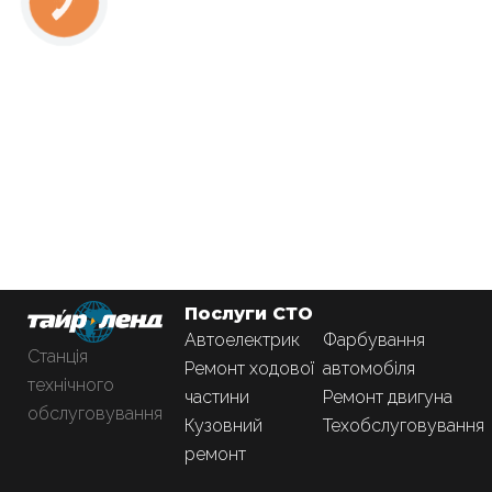
Послуги СТО
Автоелектрик
Фарбування
Станція
Ремонт ходової
автомобіля
технічного
частини
Ремонт двигуна
обслуговування
Кузовний
Техобслуговування
ремонт